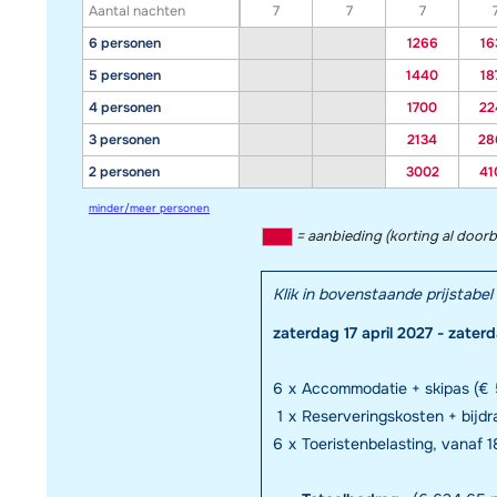
Aantal nachten
7
7
7
6 personen
1266
16
5 personen
1440
18
4 personen
1700
22
3 personen
2134
28
2 personen
3002
41
minder/meer personen
= aanbieding (korting al door
Klik in bovenstaande prijstab
zaterdag 17 april 2027 - zater
6
x
Accommodatie + skipas (€ 
1
x
Reserveringskosten + bijd
6
x
Toeristenbelasting, vanaf 18