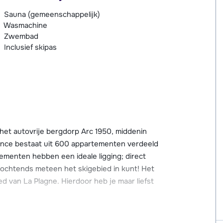
Sauna (gemeenschappelijk)
Wasmachine
Zwembad
Inclusief skipas
n het autovrije bergdorp Arc 1950, middenin
dence bestaat uit 600 appartementen verdeeld
ementen hebben een ideale ligging; direct
's ochtends meteen het skigebied in kunt! Het
d van La Plagne. Hierdoor heb je maar liefst
luxe faciliteiten! Zo zijn er diverse