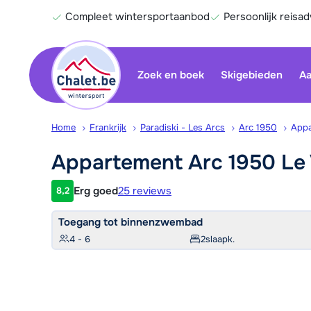
Compleet wintersportaanbod
Persoonlijk reisad
Zoek en boek
Skigebieden
Aa
Home
Frankrijk
Paradiski - Les Arcs
Arc 1950
Appa
Appartement Arc 1950 Le
Erg goed
25 reviews
8,2
Klantwaardering
Toegang tot binnenzwembad
4 - 6
2
slaapk.