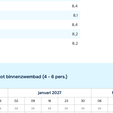
8,4
8,1
8,4
8,2
8,2
ot binnenzwembad (4 - 6 pers.)
januari 2027
6
02
09
16
23
30
06
a
za
za
za
za
za
za