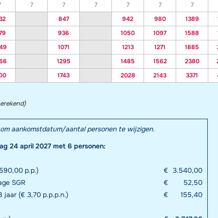
7
7
7
7
7
7
7
32
847
942
980
1389
79
936
1050
1097
1588
49
1071
1213
1271
1885
66
1295
1485
1562
2380
00
1743
2028
2143
3371
berekend)
el om aankomstdatum/aantal personen te wijzigen.
dag 24 april 2027 met 6 personen:
590,00 p.p.)
€
3.540,00
rage SGR
€
52,50
 jaar (€ 3,70 p.p.p.n.)
€
155,40