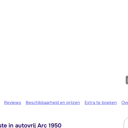
Morgen o
Reviews
Beschikbaarheid en prijzen
Extra te boeken
Ov
te in autovrij Arc 1950