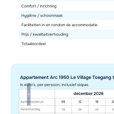
Comfort / inrichting
Hygiëne / schoonmaak
Faciliteiten in en rondom de accommodatie
Prijs / kwaliteitverhouding
Totaaloordeel
Appartement Arc 1950 Le Village Toegang t
in euro's, per persoon, inclusief skipas
december 2026
Aankomstdatum
05
12
19
2
Aankomstdag
za
za
za
z