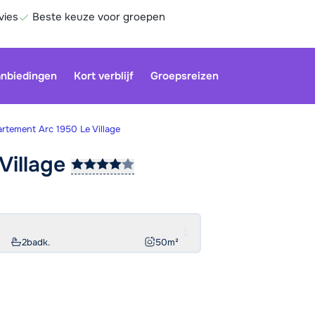
vies
Beste keuze voor groepen
nbiedingen
Kort verblijf
Groepsreizen
rtement Arc 1950 Le Village
Village
Onze klan
gesloten.
gebruiken
Be
2
badk.
50
m²