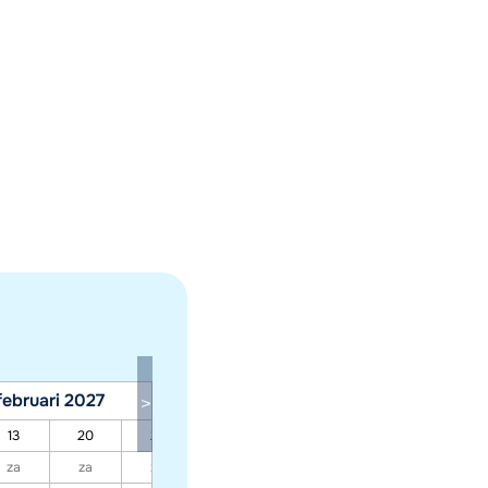
februari 2027
maart 2027
13
20
27
06
13
20
27
za
za
za
za
za
za
za