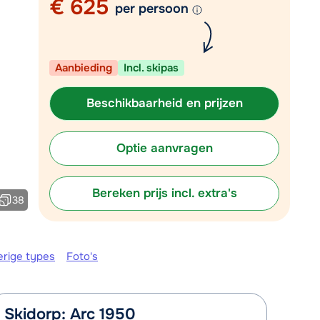
€ 625
per persoon
Plan een terugbelverzoek
m 09:00 uur weer beschikbaar:
Aanbieding
Incl. skipas
Chat met wintersportspecialist
Bel ons via 03 3037838
Beschikbaarheid en prijzen
Optie aanvragen
Bereken prijs incl. extra's
38
erige types
Foto's
Skidorp: Arc 1950