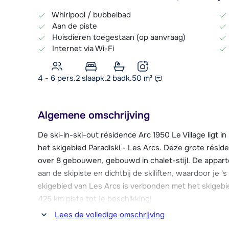
Whirlpool / bubbelbad
Aan de piste
Huisdieren toegestaan (op aanvraag)
Internet via Wi-Fi
4 - 6 pers.
2
slaapk.
2 badk.
50
m²
Algemene omschrijving
De ski-in-ski-out résidence Arc 1950 Le Village ligt i
het skigebied Paradiski - Les Arcs. Deze grote rési
over 8 gebouwen, gebouwd in chalet-stijl. De appart
aan de skipiste en dichtbij de skiliften, waardoor je 
skigebied van Les Arcs is verbonden met het skigebie
425 km piste tot je beschikking!
Lees de volledige omschrijving
Bij résidence Arc 1950 Le Village geniet je van allerlei 