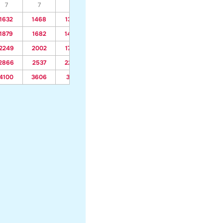
7
7
7
7
7
7
7
1632
1468
1303
980
912
845
1879
1682
1484
1097
1015
934
2249
2002
1756
1271
1169
1068
2866
2537
2208
1562
1426
1291
4100
3606
3113
2143
1940
1737