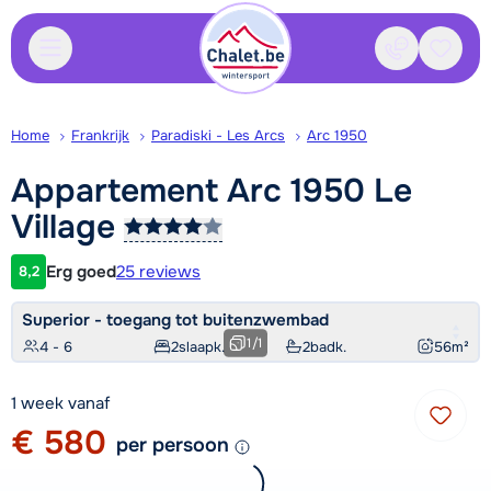
Contact
Bewaa
Home
Frankrijk
Paradiski - Les Arcs
Arc 1950
Appartement Arc 1950 Le
Village
Erg goed
25 reviews
8,2
Klantwaardering
Superior - toegang tot buitenzwembad
1
/
1
4 - 6
2
slaapk.
2
badk.
56
m²
1 week vanaf
€ 580
per persoon