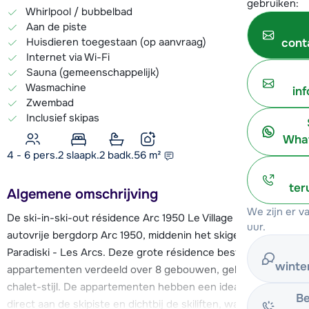
gebruiken:
Whirlpool / bubbelbad
Aan de piste
Huisdieren toegestaan (op aanvraag)
cont
Internet via Wi-Fi
Sauna (gemeenschappelijk)
Wasmachine
in
Zwembad
Inclusief skipas
What
4 - 6 pers.
2
slaapk.
2 badk.
56
m²
ter
Algemene omschrijving
We zijn er 
De ski-in-ski-out résidence Arc 1950 Le Village ligt in het
uur.
autovrije bergdorp Arc 1950, middenin het skigebied
Paradiski - Les Arcs. Deze grote résidence bestaat uit 600
winte
appartementen verdeeld over 8 gebouwen, gebouwd in
chalet-stijl. De appartementen hebben een ideale ligging;
Be
direct aan de skipiste en dichtbij de skiliften, waardoor je 's