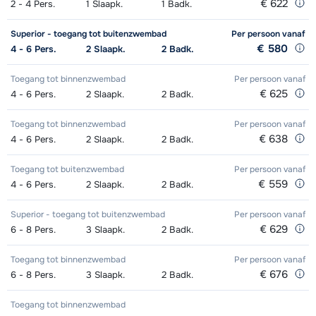
€ 622
2 - 4
Pers.
1
Slaapk.
1
Badk.
dagen)
van week
van week
Boots (8 dagen)
van week
dagen)
van week
Superior - toegang tot buitenzwembad
Per persoon
vanaf
Excellent (Excellence) Ski's +
afhankelijk
Mini Kid Schoenen (6/7 dagen)
afhankelijk
Goud (Sensation) Snowboard (8
afhankelijk
€ 580
4 - 6
Pers.
2
Slaapk.
2
Badk.
Schoenen + Stokken (8 dagen)
van week
van week
dagen)
van week
Toegang tot binnenzwembad
Per persoon
vanaf
Excellent (Excellence) Ski's +
afhankelijk
Kampioen (Champion) Ski's +
afhankelijk
€ 625
4 - 6
Pers.
2
Slaapk.
2
Badk.
Goud (Sensation) Boots (8 dagen)
afhankelijk
Stokken (8 dagen)
van week
Schoenen + Stokken (8 dagen)
van week
van week
Toegang tot binnenzwembad
Per persoon
vanaf
€ 638
4 - 6
Pers.
2
Slaapk.
2
Badk.
Excellent (Excellence) Schoenen (8
afhankelijk
Kampioen (Champion) Ski's +
afhankelijk
Zilver (Evolution) Snowboard +
afhankelijk
dagen)
van week
Stokken (8 dagen)
van week
Boots (8 dagen)
van week
Toegang tot buitenzwembad
Per persoon
vanaf
€ 559
4 - 6
Pers.
2
Slaapk.
2
Badk.
Goud (Sensation) Ski's + Schoenen
afhankelijk
Kampioen (Champion) Schoenen (8
afhankelijk
Zilver (Evolution) Snowboard (8
afhankelijk
+ Stokken (8 dagen)
van week
Superior - toegang tot buitenzwembad
Per persoon
vanaf
dagen)
van week
dagen)
van week
€ 629
6 - 8
Pers.
3
Slaapk.
2
Badk.
Goud (Sensation) Ski's + Stokken (8
afhankelijk
Toekomst (Espoir) Ski's + Schoenen
afhankelijk
Zilver (Evolution) Boots (8 dagen)
afhankelijk
Toegang tot binnenzwembad
Per persoon
vanaf
dagen)
van week
+ Stokken (8 dagen)
van week
van week
€ 676
6 - 8
Pers.
3
Slaapk.
2
Badk.
Goud (Sensation) Schoenen (8
afhankelijk
Toekomst (Espoir) Ski's + Stokken (8
afhankelijk
Toegang tot binnenzwembad
dagen)
van week