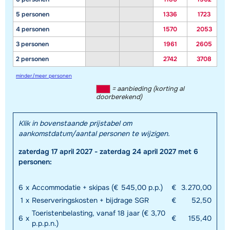
5 personen
1336
1723
4 personen
1570
2053
3 personen
1961
2605
2 personen
2742
3708
minder/meer personen
= aanbieding (korting al
doorberekend)
Klik in bovenstaande prijstabel om
aankomstdatum/aantal personen te wijzigen.
zaterdag 17 april 2027 - zaterdag 24 april 2027 met 6
personen:
6
x
Accommodatie + skipas (€ 545,00 p.p.)
€
3.270,00
1
x
Reserveringskosten + bijdrage SGR
€
52,50
Toeristenbelasting, vanaf 18 jaar (€ 3,70
6
x
€
155,40
p.p.p.n.)