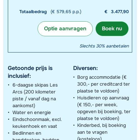
Totaalbedrag
(€ 579,65 p.p.)
€
3.477,90
Optie aanvragen
Boek nu
Slechts 30% aanbetalen
Getoonde prijs is
Diversen:
inclusief:
Borg accommodatie (€
300,- per creditcard ter
6-daagse skipas Les
plaatse te voldoen)
Arcs (200 kilometer
Huisdieren op aanvraag
piste / vanaf dag na
(€ 150,- per week,
aankomst)
opgeven bij boeking, ter
Water en energie
plaatse te voldoen)
Eindschoonmaak, excl.
Kinderbed, bij boeking
keukenhoek en vaat
aan te vragen
Bedlinnen en
(kosteloos)
handdoeken, bedden