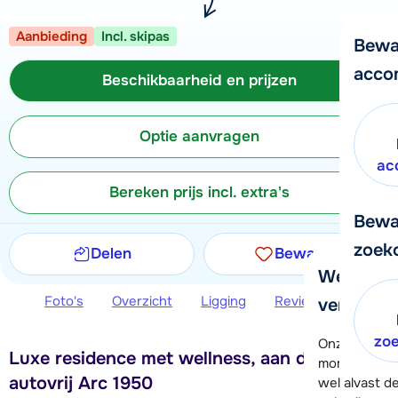
Aanbieding
Incl. skipas
Bewa
acco
Beschikbaarheid en prijzen
Optie aanvragen
ac
Bereken prijs incl. extra's
Bewa
zoek
Delen
Bewaren
We helpe
Foto's
Overzicht
Ligging
Reviews
Beschi
verder!
zo
Onze klanten
Luxe residence met wellness, aan de piste in
moment hela
autovrij Arc 1950
wel alvast d