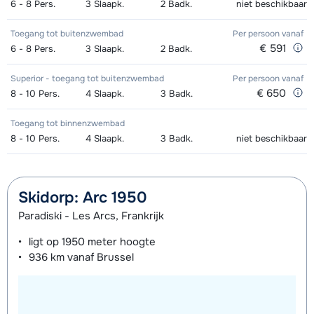
dagen)
van week
6 - 8
Pers.
3
Slaapk.
2
Badk.
niet beschikbaar
Zilver (Evolution) Ski's + Schoenen +
afhankelijk
Toekomst (Espoir) Schoenen (8
afhankelijk
Toegang tot buitenzwembad
Per persoon
vanaf
€ 591
6 - 8
Stokken (8 dagen)
Pers.
3
Slaapk.
2
Badk.
van week
dagen)
van week
Zilver (Evolution) Ski's + Stokken (8
afhankelijk
Superior - toegang tot buitenzwembad
Per persoon
vanaf
Mini Kid Ski's + Stokken + Schoenen
afhankelijk
€ 650
8 - 10
Pers.
4
Slaapk.
3
Badk.
dagen)
van week
(8 dagen)
van week
Toegang tot binnenzwembad
Zilver (Evolution) Schoenen (8
afhankelijk
Mini Kid Ski's + Stokken (8 dagen)
afhankelijk
8 - 10
Pers.
4
Slaapk.
3
Badk.
niet beschikbaar
dagen)
van week
van week
Mini Kid Schoenen (8 dagen)
afhankelijk
Skidorp: Arc 1950
van week
Paradiski - Les Arcs, Frankrijk
ligt op
1950 meter
hoogte
936 km
vanaf Brussel