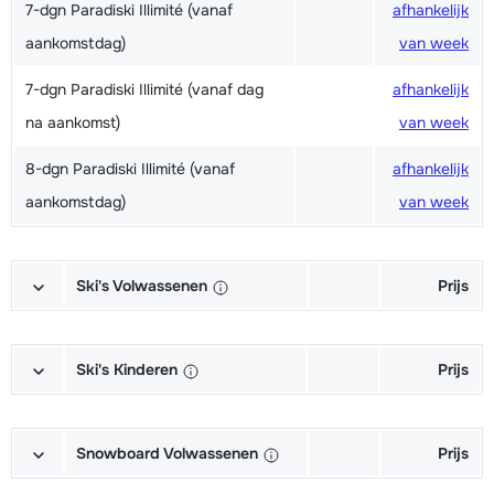
7-dgn Paradiski Illimité (vanaf
afhankelijk
aankomstdag)
van week
7-dgn Paradiski Illimité (vanaf dag
afhankelijk
na aankomst)
van week
8-dgn Paradiski Illimité (vanaf
afhankelijk
aankomstdag)
van week
Ski's Volwassenen
Prijs
Excellent (Excellence) Ski's +
afhankelijk
Schoenen + Stokken (6/7 dagen)
van week
Ski's Kinderen
Prijs
Excellent (Excellence) Ski's +
afhankelijk
Kampioen (Champion) Ski's +
afhankelijk
Stokken (6/7 dagen)
van week
Schoenen + Stokken (6/7 dagen)
van week
Snowboard Volwassenen
Prijs