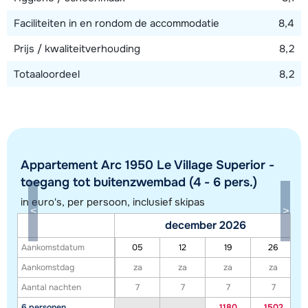
Faciliteiten in en rondom de accommodatie
8,4
Prijs / kwaliteitverhouding
8,2
Totaaloordeel
8,2
Appartement Arc 1950 Le Village Superior -
toegang tot buitenzwembad (4 - 6 pers.)
in euro's, per persoon, inclusief skipas
Toon alle accommodaties in dit gebied
december 2026
Deze kaart geeft een indicatie van de ligging van onze accommodaties. De
Aankomstdatum
05
12
19
26
exacte locatie kan enigszins afwijken.
Aankomstdag
za
za
za
za
Aantal nachten
7
7
7
7
6 personen
1180
1502