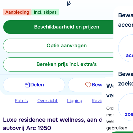
Aanbieding
Incl. skipas
Bewa
acco
Beschikbaarheid en prijzen
Optie aanvragen
ac
Bereken prijs incl. extra's
Bewa
zoek
Delen
Bewaren
We helpe
verder!
Foto's
Overzicht
Ligging
Reviews
Beschi
Onze klanten
zo
moment hela
Luxe residence met wellness, aan de piste in
wel alvast d
autovrij Arc 1950
gebruiken: