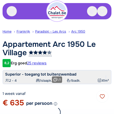
Contact
Bewaa
Home
Frankrijk
Paradiski - Les Arcs
Arc 1950
Appartement Arc 1950 Le
Village
Erg goed
25 reviews
8,2
Klantwaardering
Superior - toegang tot buitenzwembad
1
/
1
2 - 4
1
slaapk.
1
badk.
41
m²
1 week vanaf
€ 635
per persoon