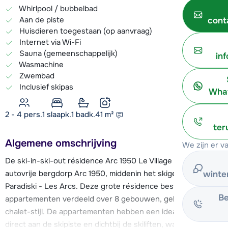
Whirlpool / bubbelbad
Aan de piste
cont
Huisdieren toegestaan (op aanvraag)
Internet via Wi-Fi
Sauna (gemeenschappelijk)
in
Wasmachine
Zwembad
Inclusief skipas
What
2 - 4 pers.
1
slaapk.
1 badk.
41
m²
ter
Algemene omschrijving
We zijn er v
De ski-in-ski-out résidence Arc 1950 Le Village ligt in het
autovrije bergdorp Arc 1950, middenin het skigebied
winte
Paradiski - Les Arcs. Deze grote résidence bestaat uit 600
Be
appartementen verdeeld over 8 gebouwen, gebouwd in
chalet-stijl. De appartementen hebben een ideale ligging;
direct aan de skipiste en dichtbij de skiliften, waardoor je 's