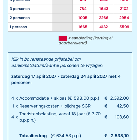
3 personen
784
1643
2102
2 personen
1005
2266
2954
1 persoon
1665
4132
5509
= aanbieding (korting al
doorberekend)
Klik in bovenstaande prijstabel om
aankomstdatum/aantal personen te wijzigen.
zaterdag 17 april 2027 - zaterdag 24 april 2027 met 4
personen:
4
x
Accommodatie + skipas (€ 598,00 p.p.)
€
2.392,00
1
x
Reserveringskosten + bijdrage SGR
€
42,50
Toeristenbelasting, vanaf 18 jaar (€ 3,70
4
x
€
103,60
p.p.p.n.)
Totaalbedrag
(€ 634,53 p.p.)
€
2.538,10