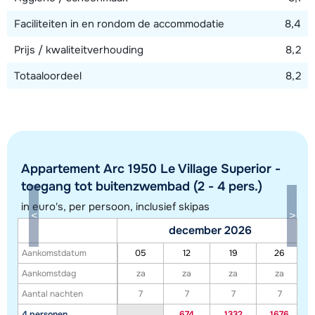
Faciliteiten in en rondom de accommodatie
8,4
Prijs / kwaliteitverhouding
8,2
Totaaloordeel
8,2
Appartement Arc 1950 Le Village Superior -
toegang tot buitenzwembad (2 - 4 pers.)
in euro's, per persoon, inclusief skipas
Toon alle accommodaties in dit gebied
december 2026
Deze kaart geeft een indicatie van de ligging van onze accommodaties. De
Aankomstdatum
05
12
19
26
exacte locatie kan enigszins afwijken.
Aankomstdag
za
za
za
za
Aantal nachten
7
7
7
7
4 personen
674
1332
1676