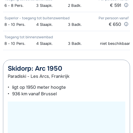
€ 591
6 - 8
Stokken (8 dagen)
Pers.
3
Slaapk.
2
Badk.
van week
dagen)
van week
Zilver (Evolution) Ski's + Stokken (8
afhankelijk
Superior - toegang tot buitenzwembad
Per persoon
vanaf
Mini Kid Ski's + Stokken + Schoenen
afhankelijk
€ 650
8 - 10
Pers.
4
Slaapk.
3
Badk.
dagen)
van week
(8 dagen)
van week
Toegang tot binnenzwembad
Zilver (Evolution) Schoenen (8
afhankelijk
Mini Kid Ski's + Stokken (8 dagen)
afhankelijk
8 - 10
Pers.
4
Slaapk.
3
Badk.
niet beschikbaar
dagen)
van week
van week
Mini Kid Schoenen (8 dagen)
afhankelijk
Skidorp: Arc 1950
van week
Paradiski - Les Arcs, Frankrijk
ligt op
1950 meter
hoogte
936 km
vanaf Brussel