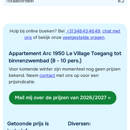
Totaaloordeel
8,2
Hulp bij online boeken? Bel
+31 348 43 46 49
,
chat met
ons
of bekijk onze
veelgestelde vragen
.
Appartement Arc 1950 Le Village Toegang tot
Toon alle accommodaties in dit gebied
binnenzwembad (8 - 10 pers.)
Deze kaart geeft een indicatie van de ligging van onze accommodaties. De
Voor komende winter zijn momenteel nog geen prijzen
bekend. Neem
contact
met ons op voor een
exacte locatie kan enigszins afwijken.
prijsindicatie.
Mail mij over de prijzen van 2026/2027 »
Getoonde prijs is
Diversen: