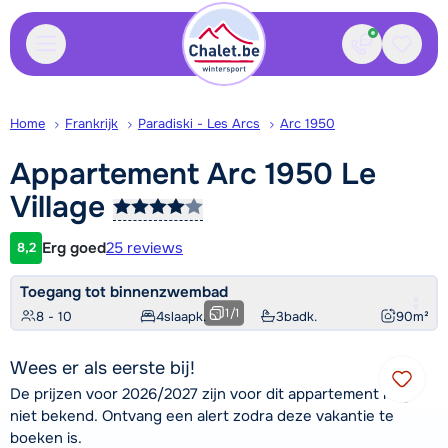
Contact
Bewaa
Home
Frankrijk
Paradiski - Les Arcs
Arc 1950
Appartement Arc 1950 Le
Village
Erg goed
25 reviews
8,2
Klantwaardering
Toegang tot binnenzwembad
1
/
1
8 - 10
4
slaapk.
3
badk.
90
m²
Wees er als eerste bij!
De prijzen voor 2026/2027 zijn voor dit appartement nog
niet bekend. Ontvang een alert zodra deze vakantie te
boeken is.