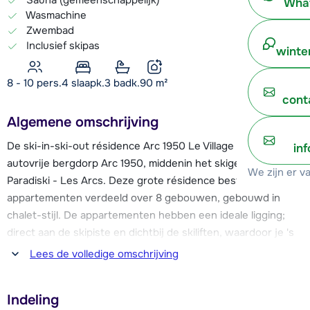
What
Wasmachine
Zwembad
Inclusief skipas
winte
8 - 10 pers.
4
slaapk.
3 badk.
90
m²
cont
Algemene omschrijving
De ski-in-ski-out résidence Arc 1950 Le Village ligt in het
in
autovrije bergdorp Arc 1950, middenin het skigebied
We zijn er v
Paradiski - Les Arcs. Deze grote résidence bestaat uit 600
appartementen verdeeld over 8 gebouwen, gebouwd in
chalet-stijl. De appartementen hebben een ideale ligging;
direct aan de skipiste en dichtbij de skiliften, waardoor je 's
ochtends meteen het skigebied in kunt! Het skigebied van
Lees de volledige omschrijving
Les Arcs is verbonden met het skigebied van La Plagne.
Hierdoor heb je maar liefst 425 km piste tot je beschikking!
Indeling