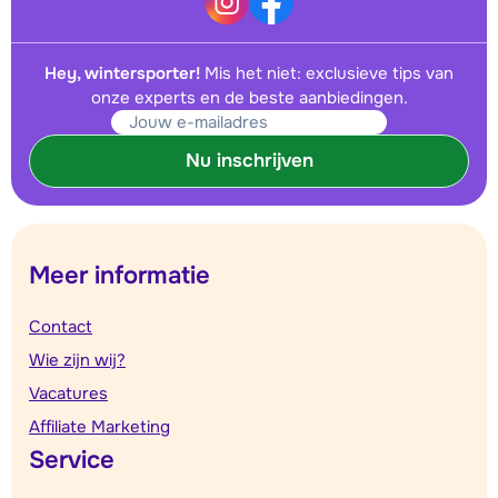
Hey, wintersporter!
Mis het niet: exclusieve tips van
onze experts en de beste aanbiedingen.
Nu inschrijven
Meer informatie
Contact
Wie zijn wij?
Vacatures
Affiliate Marketing
Service