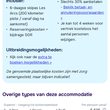
inclusief:
Slechts 30% aanbetalen
-
Bekijk betaal- en
6-daagse skipas Les
annuleringsvoorwaarden
Arcs (200 kilometer
»
piste / vanaf dag na
Je kan tot 4 weken voor
aankomst)
vertrek kosteloos het
Reserveringskosten +
aantal personen
bijdrage SGR
wijzigen.
Uitbreidingsmogelijkheden:
Kijk ook naar de
extra te
boeken mogelijkheden »
De genoemde plaatselijke kosten zijn met zorg
samengesteld, maar blijven indicatief.
Overige types van deze accommodatie
Superior - toegang tot buitenzwembad
Per persoon
vanaf