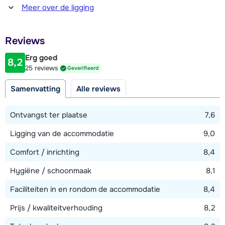
Afstand tot winkel(s)
Er rijden regelmatig skibussen tussen de verschillende
Meer over de ligging
50 - 100 meter
dorpen van Les Arcs. Er is ook een cabinelift die je van Arc
1950 naar Arc 2000 brengt. Auto's kun je tegen betaling
Afstand tot restaurant of bar
Reviews
50 - 100 meter
parkeren in de parkeergarage bij de ingang van het dorp.
Parkeerplaatsen kun je vooraf reserveren via
Erg goed
8,2
Afstand tot piste
25 reviews
Geverifieerd
www.effia.com.
10 - 25 meter
Samenvatting
Alle reviews
Afstand tot skilift
50 - 100 meter
Ontvangst ter plaatse
7,6
Ligging van de accommodatie
9,0
Bekijk kaart
Comfort / inrichting
8,4
Hygiëne / schoonmaak
8,1
Faciliteiten in en rondom de accommodatie
8,4
Prijs / kwaliteitverhouding
8,2