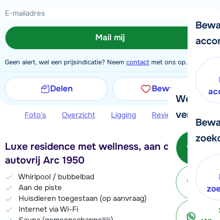
Bewa
Mail mij
acco
Geen alert, wel een prijsindicatie? Neem
contact
met ons op.
Delen
Bewaren
ac
We helpe
verder!
Foto's
Overzicht
Ligging
Reviews
Extra 
Bewa
zoek
Be
Luxe residence met wellness, aan de piste in
autovrij Arc 1950
Whirlpool / bubbelbad
Aan de piste
ter
zo
Huisdieren toegestaan (op aanvraag)
Internet via Wi-Fi
Sauna (gemeenschappelijk)