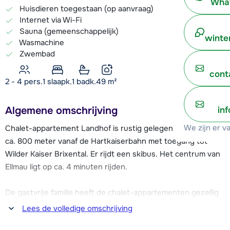
What
Huisdieren toegestaan (op aanvraag)
Internet via Wi-Fi
Sauna (gemeenschappelijk)
winte
Wasmachine
Zwembad
cont
2 - 4 pers.
1
slaapk.
1 badk.
49
m²
Algemene omschrijving
in
We zijn er v
Chalet-appartement Landhof is rustig gelegen in Ellmau, op
ca. 800 meter vanaf de Hartkaiserbahn met toegang tot
Wilder Kaiser Brixental. Er rijdt een skibus. Het centrum van
Ellmau ligt op ca. 4 minuten rijden.
De gastvrije familie heeft de chalet-appartementen gezellig
en met oog voor detail ingericht. Na een dag op de piste kan
Lees de volledige omschrijving
je heerlijk ontspannen in de wellnessruimte met o.a. Finse