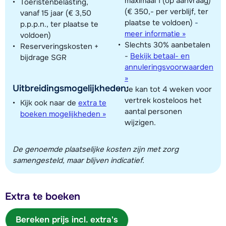
maximaal 1 (op aanvraag)
Toeristenbelasting,
(€ 350,- per verblijf, ter
vanaf 15 jaar (€ 3,50
plaatse te voldoen)
-
p.p.p.n., ter plaatse te
meer informatie »
voldoen)
Slechts 30% aanbetalen
Reserveringskosten +
-
Bekijk betaal- en
bijdrage SGR
annuleringsvoorwaarden
»
Uitbreidingsmogelijkheden:
Je kan tot 4 weken voor
vertrek kosteloos het
Kijk ook naar de
extra te
aantal personen
boeken mogelijkheden »
wijzigen.
De genoemde plaatselijke kosten zijn met zorg
samengesteld, maar blijven indicatief.
Extra te boeken
Bereken prijs incl. extra's