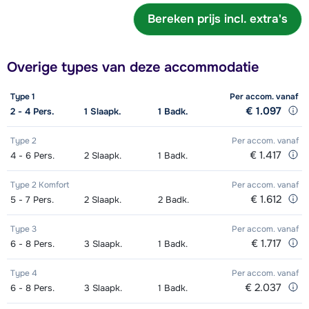
Goud Ski's + Schoenen + Stokken
€ 165,00
jaar
Bereken prijs incl. extra's
dagen)
(8 dagen)
Junior Boots (6/7 dagen)
€ 23,50
Junior Schoenen (8 dagen)
€ 25,50
Zilver Snowboard (6/7 dagen)
€ 97,50
Goud Ski's + Stokken (8 dagen)
Junior Snowboard + Boots (8
€ 127,50
€ 77,50
Overige types van deze accommodatie
dagen)
Zilver Boots (6/7 dagen)
€ 44,00
Goud Schoenen (8 dagen)
€ 60,00
Type 1
Per accom.
vanaf
Junior Snowboard (8 dagen)
€ 60,00
Goud Snowboard + Boots (8 dagen)
€ 165,00
Zilver Ski's + Schoenen + Stokken
€ 1.097
€ 142,50
2 - 4
Pers.
1
Slaapk.
1
Badk.
(8 dagen)
Junior Boots (8 dagen)
€ 28,50
Goud Snowboard (8 dagen)
€ 127,50
Type 2
Per accom.
vanaf
€ 1.417
4 - 6
Pers.
2
Slaapk.
1
Badk.
Zilver Ski's + Stokken (8 dagen)
€ 112,00
Goud Boots (8 dagen)
€ 60,00
Type 2 Komfort
Per accom.
vanaf
Zilver Schoenen (8 dagen)
€ 50,00
Zilver Snowboard + Boots (8 dagen)
€ 142,50
€ 1.612
5 - 7
Pers.
2
Slaapk.
2
Badk.
Zilver Snowboard (8 dagen)
€ 112,00
Type 3
Per accom.
vanaf
€ 1.717
6 - 8
Pers.
3
Slaapk.
1
Badk.
Zilver Boots (8 dagen)
€ 50,00
Type 4
Per accom.
vanaf
€ 2.037
6 - 8
Pers.
3
Slaapk.
1
Badk.