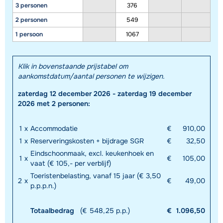
3 personen
376
2 personen
549
1 persoon
1067
Klik in bovenstaande prijstabel om
aankomstdatum/aantal personen te wijzigen.
zaterdag 12 december 2026 - zaterdag 19 december
2026 met 2 personen:
1
x
Accommodatie
€
910,00
1
x
Reserveringskosten + bijdrage SGR
€
32,50
Eindschoonmaak, excl. keukenhoek en
1
x
€
105,00
vaat (€ 105,- per verblijf)
Toeristenbelasting, vanaf 15 jaar (€ 3,50
2
x
€
49,00
p.p.p.n.)
Totaalbedrag
(€ 548,25 p.p.)
€
1.096,50