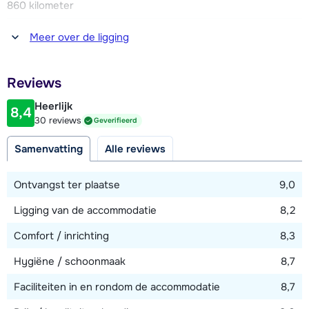
860 kilometer
Afstand tot winkel(s)
Meer over de ligging
1200 meter
Afstand tot restaurant of bar
Reviews
500 meter
Heerlijk
8,4
Afstand tot piste
30 reviews
Geverifieerd
800 meter
Samenvatting
Alle reviews
Afstand tot skilift
800 meter (Hartkaiserbahn)
Ontvangst ter plaatse
9,0
Afstand tot loipe
Ligging van de accommodatie
8,2
1500 meter
Comfort / inrichting
8,3
Hygiëne / schoonmaak
8,7
Bekijk kaart
Faciliteiten in en rondom de accommodatie
8,7