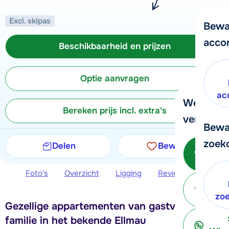
Excl. skipas
Bewa
acco
Beschikbaarheid en prijzen
Optie aanvragen
ac
We helpe
Bereken prijs incl. extra's
verder!
Bewa
zoek
Delen
Bewaren
Be
Foto's
Overzicht
Ligging
Reviews
Beschi
ter
zo
Gezellige appartementen van gastvrije
familie in het bekende Ellmau