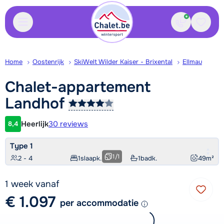
Contact
Bewaa
Home
Oostenrijk
SkiWelt Wilder Kaiser - Brixental
Ellmau
Chalet-appartement
Landhof
Heerlijk
30 reviews
8,4
Klantwaardering
Type 1
1
/
1
2 - 4
1
slaapk.
1
badk.
49
m²
1 week vanaf
€ 1.097
per accommodatie