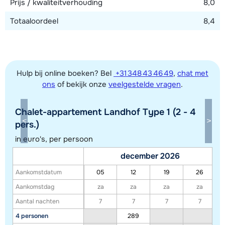
Prijs / kwaliteitverhouding
8,0
Totaaloordeel
8,4
Hulp bij online boeken? Bel
+31 348 43 46 49
,
chat met
ons
of bekijk onze
veelgestelde vragen
.
Chalet-appartement Landhof Type 1 (2 - 4
pers.)
in euro's, per persoon
Toon alle accommodaties in dit gebied
december 2026
Deze kaart geeft een indicatie van de ligging van onze accommodaties. De
Aankomstdatum
05
12
19
26
exacte locatie kan enigszins afwijken.
Aankomstdag
za
za
za
za
Aantal nachten
7
7
7
7
4 personen
289