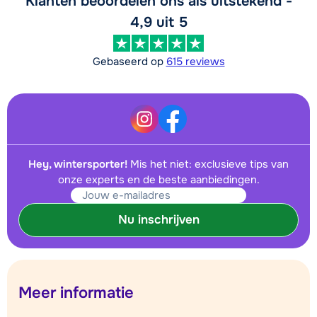
Klanten beoordelen ons als uitstekend -
4,9 uit 5
Gebaseerd op
615 reviews
Hey, wintersporter!
Mis het niet: exclusieve tips van
onze experts en de beste aanbiedingen.
Nu inschrijven
Meer informatie