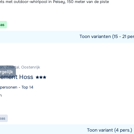
ets met outdoor-whirlpool in Peisey, 150 meter van de piste
maandag 
pas
Toon varianten (15 - 21 pe
commodatie
n, Zillertal, Oostenrijk
rgelijk
tement Hoss
 personen - Top 14
n
pas
Toon variant (4 pers.)