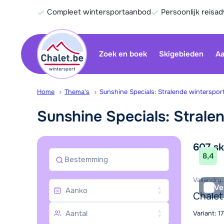
Compleet wintersportaanbod
Persoonlijk reisad
Zoek en boek
Skigebieden
Aa
Home
Thema's
Sunshine Specials: Stralende winterspor
Sunshine Specials: Strale
Aan
607
sk
8,4
Bestemming
Vallandry,
Ve
Chalet
Variant: 1