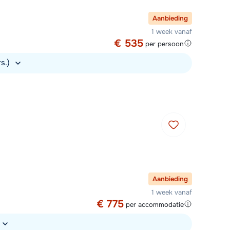
Plan een terugbelverzoek
Aanbieding
om 09:00 uur weer beschikbaar:
1 week vanaf
€ 535
per persoon
Chat met wintersportspecialist
rs.)
Bel ons via 03 3037838
Aanbieding
1 week vanaf
€ 775
per accommodatie