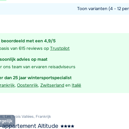
Toon varianten (4 - 12 per
commodatie
 beoordeeld met een 4,9/5
basis van 615 reviews op
Trustpilot
soonlijk advies op maat
r ons team van ervaren reisadviseurs
r dan 25 jaar wintersportspecialist
rankrijk
,
Oostenrijk
,
Zwitserland
en
Italië
s, Les Trois Vallées, Frankrijk
rgelijk
-appartement Altitude