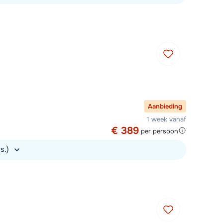
Aanbieding
1 week vanaf
€ 389
per persoon
rs.)