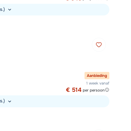
s.)
Aanbieding
1 week vanaf
€ 514
per persoon
rs.)