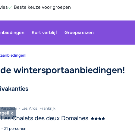
vies
Beste keuze voor groepen
nbiedingen
Kort verblijf
Groepsreizen
taanbiedingen!
nde wintersportaanbiedingen!
Onze klan
gesloten.
biedingen
ivakanties
gebruiken
Be
 Paradiski - Les Arcs, Frankrijk
rgelijk
 Les Chalets des deux Domaines
7 - 21 personen