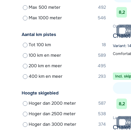
Max 500 meter
492
Bekijk ac
8,2
Max 1000 meter
546
Oz-en-Ois
Ve
Aantal km pistes
Chalet
Tot 100 km
18
Variant: 
Comfortab
100 km en meer
589
200 km en meer
495
400 km en meer
293
Incl. ski
Hoogte skigebied
Bekijk ac
Hoger dan 2000 meter
587
8,2
Hoger dan 2500 meter
538
La Rosière
Ve
Hoger dan 3000 meter
374
Chalet