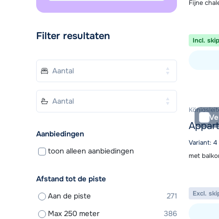
Fijne chal
Filter resultaten
Incl. ski
Bekijk ac
Königsleite
Ve
Appar
Aanbiedingen
Variant: 4
toon alleen aanbiedingen
met balko
Afstand tot de piste
Excl. ski
Aan de piste
271
Max 250 meter
386