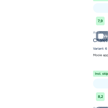
Bekijk ac
7,9
Arc 2000, 
Ve
Chalet
Variant: 6
Mooie app
Incl. ski
Bekijk ac
8,2