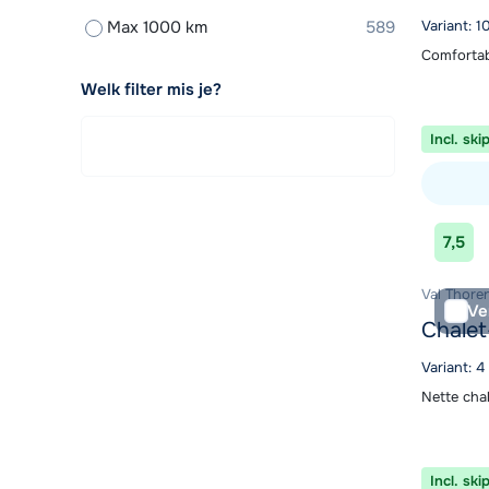
Max 1000 km
589
Variant: 
Comfortab
Welk filter mis je?
Incl. ski
Bekijk ac
7,5
Val Thoren
Ve
Chalet
Variant: 4
Nette cha
Incl. ski