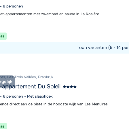
 - 8 personen
let-appartementen met zwembad en sauna in La Rosière
pas
Toon varianten (6 - 14 pe
commodatie
es, Les Trois Vallées, Frankrijk
rgelijk
-appartement Du Soleil
4 - 6 personen - Met slaaphoek
dence direct aan de piste in de hoogste wijk van Les Menuires
pas