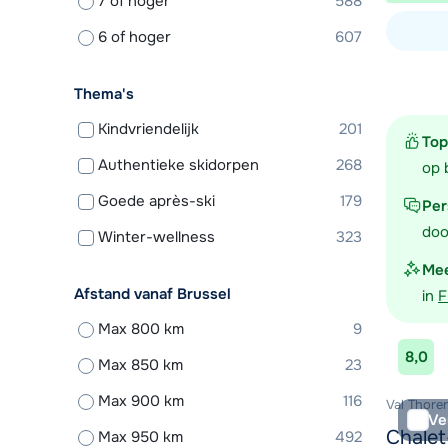
7 of hoger
588
6 of hoger
607
Bekijk ac
Thema's
Kindvriendelijk
201
Top
Authentieke skidorpen
268
op 
Goede après-ski
179
Per
doo
Winter-wellness
323
Mee
Afstand vanaf Brussel
in
F
Max 800 km
9
8,0
Max 850 km
23
Max 900 km
116
Val Thoren
Ve
Chalet
Max 950 km
492