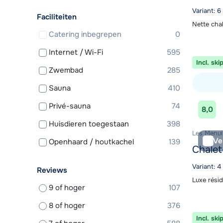
Variant: 6
Faciliteiten
Nette cha
Catering inbegrepen
0
Internet / Wi-Fi
595
Incl. ski
Zwembad
285
Sauna
410
Bekijk ac
Privé-sauna
74
8,0
Huisdieren toegestaan
398
Les Menuir
Ve
Openhaard / houtkachel
139
Chalet
Variant: 
Reviews
Luxe rési
9 of hoger
107
8 of hoger
376
Incl. ski