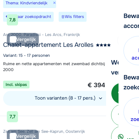
×
Thema: Kindvriendelijk
Bewa
Bewaar zoekopdracht
Wis filters
7,8
acco
Arc 2000, Paradiski - Les Arcs, Frankrijk
Vergelijk
Chalet-appartement Les Arolles
Variant: 15 - 17 personen
ac
We helpe
Ruime en nette appartementen met zwembad dichtbij de piste in Arc
2000
verder!
Bewa
1 week vanaf
€ 394
Incl. skipas
per persoon
zoek
Be
Toon varianten (8 - 17 pers.)
Bekijk accommodatie
7,7
ter
zo
Zell am See, Zell am See-Kaprun, Oostenrijk
Vergelijk