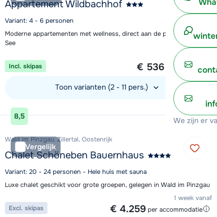
What
Appartement Wildbachhof
Variant: 4 - 6 personen
Moderne appartementen met wellness, direct aan de piste in Zell am
winte
See
1 week vanaf
€ 536
Incl. skipas
per persoon
cont
Toon varianten (2 - 11 pers.)
in
Bekijk accommodatie
8,5
We zijn er v
Wald im Pinzgau, Zillertal, Oostenrijk
Vergelijk
Chalet Schöneben Bauernhaus
Variant: 20 - 24 personen - Hele huis met sauna
Luxe chalet geschikt voor grote groepen, gelegen in Wald im Pinzgau
1 week vanaf
€ 4.259
Excl. skipas
per accommodatie