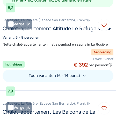
in
Frankrijk
,
Oostenrijk
,
Zwitserland
en
Italië
8,2
La Rosière, La Rosière (Espace San Bernardo), Frankrijk
Vergelijk
Chalet-appartement Altitude Le Refuge
Variant: 6 - 8 personen
Nette chalet-appartementen met zwembad en sauna in La Rosière
Aanbieding
1 week vanaf
€ 392
Incl. skipas
per persoon
Toon varianten (6 - 14 pers.)
Bekijk accommodatie
7,9
La Rosière, La Rosière (Espace San Bernardo), Frankrijk
Vergelijk
Chalet-appartement Les Balcons de La