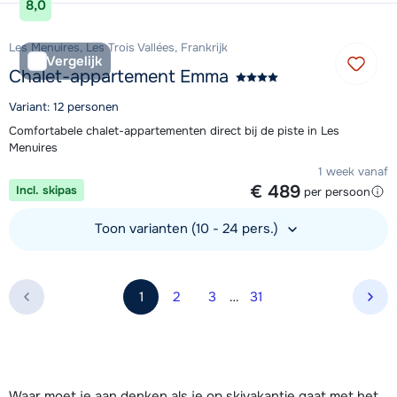
8,0
Les Menuires, Les Trois Vallées, Frankrijk
Vergelijk
Chalet-appartement Emma
Variant: 12 personen
Comfortabele chalet-appartementen direct bij de piste in Les
Menuires
1 week vanaf
€ 489
Incl. skipas
per persoon
Toon varianten (10 - 24 pers.)
Bekijk accommodatie
1
2
3
…
31
Vol
Waar moet je aan denken als je op skivakantie gaat met het