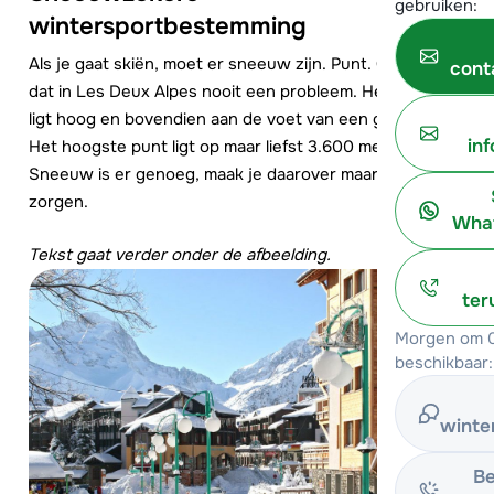
gebruiken:
wintersportbestemming
Als je gaat skiën, moet er sneeuw zijn. Punt. Gelukkig is
cont
dat in Les Deux Alpes nooit een probleem. Het resort
ligt hoog en bovendien aan de voet van een gletsjer.
in
Het hoogste punt ligt op maar liefst 3.600 meter!
Sneeuw is er genoeg, maak je daarover maar geen
zorgen.
What
Tekst gaat verder onder de afbeelding.
ter
Morgen om 0
beschikbaar:
winte
Be