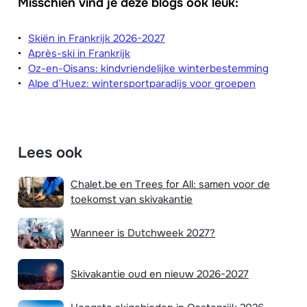
Misschien vind je deze blogs ook leuk:
Skiën in Frankrijk 2026-2027
Après-ski in Frankrijk
Oz-en-Oisans: kindvriendelijke winterbestemming
Alpe d’Huez: wintersportparadijs voor groepen
Lees ook
Chalet.be en Trees for All: samen voor de
toekomst van skivakantie
Wanneer is Dutchweek 2027?
Skivakantie oud en nieuw 2026-2027