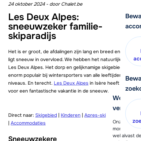
24 oktober 2024
-
door
Chalet.be
Les Deux Alpes:
Bewa
sneeuwzeker familie-
acco
skiparadijs
Het is er groot, de afdalingen zijn lang en breed en er
ac
ligt sneeuw in overvloed. We hebben het natuurlijk over
Les Deux Alpes. Het dorp en gelijknamige skigebied zijn
enorm populair bij wintersporters van alle leeftijden en
Bewa
niveaus. En terecht.
Les Deux Alpes
in Isère heeft alles
zoek
voor een fantastische vakantie in de sneeuw.
We helpe
verder!
Direct naar:
Skigebied
|
Kinderen
|
Apres-ski
zo
Onze klanten
|
Accommodaties
moment hela
wel alvast d
Sneeuwzekere