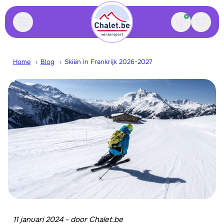
Contact
Bewaa
Home
Blog
Skiën in Frankrijk 2026-2027
11 januari 2024
-
door
Chalet.be