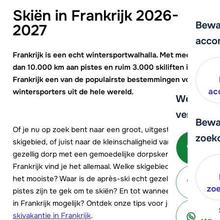
Skiën in Frankrijk 2026-
Bewa
2027
acco
Frankrijk is een echt wintersportwalhalla. Met meer
dan 10.000 km aan pistes en ruim 3.000 skiliften is
Frankrijk een van de populairste bestemmingen voor
ac
wintersporters uit de hele wereld.
We helpe
verder!
Bewa
Of je nu op zoek bent naar een groot, uitgestrekt
zoek
Be
skigebied, of juist naar de kleinschaligheid van een
gezellig dorp met een gemoedelijke dorpskern: in
Frankrijk vind je het allemaal. Welke skigebieden zijn nou
het mooiste? Waar is de après-ski echt gezellig? Welke
ter
zo
pistes zijn te gek om te skiën? En tot wanneer is skiën
in Frankrijk mogelijk? Ontdek onze tips voor je
skivakantie in Frankrijk
.