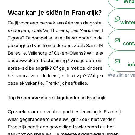
What
Waar kan je skiën in Frankrijk?
winte
Ga jij voor een bezoek aan één van de grote, bekende
skidorpen, zoals Val Thorens, Les Menuires, Les Arcs of
Tignes? Of dompel je jezelf liever onder in de
cont
gezelligheid van kleine dorpen, zoals Saint-Martin-de-
Belleville, Vallandry of Oz-en-Oisans? Wil je een
sneeuwzekere bestemming? Vind je een levendige
in
après-ski belangrijk? Of ga je met de kinderen en moet
We zijn er v
het vooral voor de kleintjes leuk zijn? Wat je ook wilt
deze skivakantie; Frankrijk heeft alles.
Top 5 sneeuwzekere skigebieden in Frankrijk
Op zoek naar een wintersportbestemming in Frankrijk
waar gegarandeerd sneeuw ligt? Zoek niet verder!
Frankrijk heeft een geweldige track record als het
aankomt op sneeuw. De
meeste skigebieden liggen