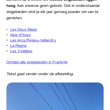
hoog
. Aan sneeuw geen gebrek. Ook in onderstaande
skigebieden vind je elk jaar genoeg poeder om van te
genieten.
Les Deux Alpes
Alpe d'Huez
Les Arcs/Peisey-Vallandry
La Plagne
Les 3 Vallées
Ontdek alle skigebieden in Frankrijk
Tekst gaat verder onder de afbeelding.