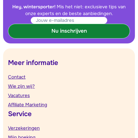
Hey, wintersporter!
Mis het niet: exclusieve tips van
onze experts en de beste aanbiedingen.
Nu inschrijven
Meer informatie
Contact
Wie zijn wij?
Vacatures
Affiliate Marketing
Service
Verzekeringen
Mijn boeking