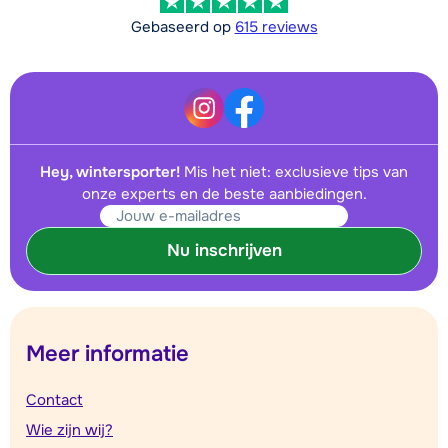
Gebaseerd op
615 reviews
Hey, wintersporter!
Mis het niet: exclusieve tips van
onze experts en de beste aanbiedingen.
Nu inschrijven
Meer informatie
Contact
Wie zijn wij?