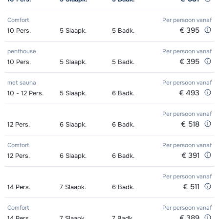
Goud (Sensation) Ski's + Schoenen
afhankelijk
Kampioen (Champion) Schoenen (8
afhankelijk
Zilver (Evolution) Snowboard (8
afhankelijk
+ Stokken (8 dagen)
van week
Comfort
Per persoon
vanaf
dagen)
van week
dagen)
van week
€ 395
10
Pers.
5
Slaapk.
5
Badk.
Goud (Sensation) Ski's + Stokken (8
afhankelijk
Toekomst (Espoir) Ski's + Schoenen
afhankelijk
Zilver (Evolution) Boots (8 dagen)
afhankelijk
penthouse
Per persoon
vanaf
dagen)
van week
+ Stokken (8 dagen)
van week
van week
€ 395
10
Pers.
5
Slaapk.
5
Badk.
Goud (Sensation) Schoenen (8
afhankelijk
Toekomst (Espoir) Ski's + Stokken (8
afhankelijk
met sauna
Per persoon
vanaf
dagen)
van week
dagen)
van week
€ 493
10 - 12
Pers.
5
Slaapk.
6
Badk.
Zilver (Evolution) Ski's + Schoenen +
afhankelijk
Toekomst (Espoir) Schoenen (8
afhankelijk
Per persoon
vanaf
€ 518
12
Stokken (8 dagen)
Pers.
6
Slaapk.
6
Badk.
van week
dagen)
van week
Zilver (Evolution) Ski's + Stokken (8
afhankelijk
Comfort
Per persoon
vanaf
Mini Kid Ski's + Stokken + Schoenen
afhankelijk
€ 391
12
Pers.
6
Slaapk.
6
Badk.
dagen)
van week
(8 dagen)
van week
Per persoon
vanaf
Zilver (Evolution) Schoenen (8
afhankelijk
Mini Kid Ski's + Stokken (8 dagen)
afhankelijk
€ 511
14
Pers.
7
Slaapk.
6
Badk.
dagen)
van week
van week
Comfort
Per persoon
vanaf
Mini Kid Schoenen (8 dagen)
afhankelijk
€ 389
14
Pers.
7
Slaapk.
7
Badk.