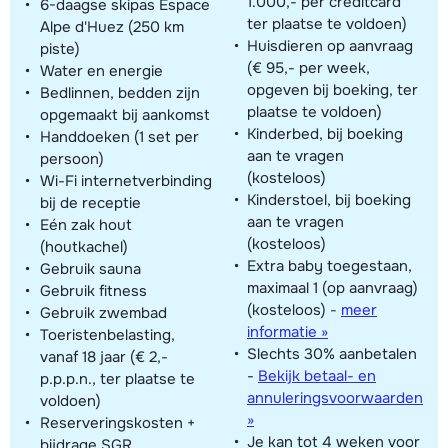
1.000,- per creditcard
6-daagse skipas Espace
ter plaatse te voldoen)
Alpe d'Huez (250 km
Huisdieren op aanvraag
piste)
(€ 95,- per week,
Water en energie
opgeven bij boeking, ter
Bedlinnen, bedden zijn
plaatse te voldoen)
opgemaakt bij aankomst
Kinderbed, bij boeking
Handdoeken (1 set per
aan te vragen
persoon)
(kosteloos)
Wi-Fi internetverbinding
Kinderstoel, bij boeking
bij de receptie
aan te vragen
Eén zak hout
(kosteloos)
(houtkachel)
Extra baby toegestaan,
Gebruik sauna
maximaal 1 (op aanvraag)
Gebruik fitness
(kosteloos)
-
meer
Gebruik zwembad
informatie »
Toeristenbelasting,
Slechts 30% aanbetalen
vanaf 18 jaar (€ 2,-
-
Bekijk betaal- en
p.p.p.n., ter plaatse te
annuleringsvoorwaarden
voldoen)
»
Reserveringskosten +
Je kan tot 4 weken voor
bijdrage SGR