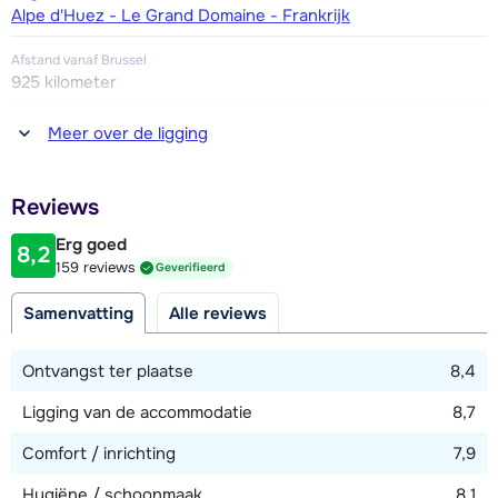
Alpe d'Huez - Le Grand Domaine - Frankrijk
Afstand vanaf Brussel
925 kilometer
Afstand tot winkel(s)
Meer over de ligging
50 meter
Afstand tot restaurant of bar
Reviews
50 meter
Erg goed
8,2
Afstand tot piste
159 reviews
Geverifieerd
25 meter
Samenvatting
Alle reviews
Afstand tot skilift
100 meter
Ontvangst ter plaatse
8,4
Ligging van de accommodatie
8,7
Bekijk kaart
Comfort / inrichting
7,9
Hygiëne / schoonmaak
8,1