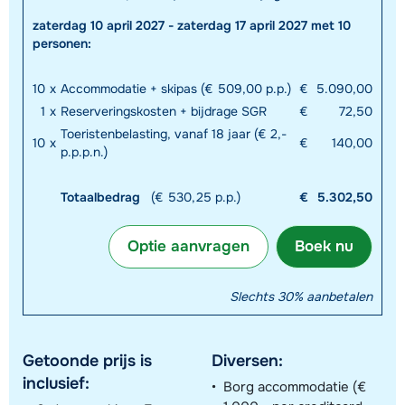
zaterdag 10 april 2027 - zaterdag 17 april 2027 met 10
personen:
10
x
Accommodatie + skipas (€ 509,00 p.p.)
€
5.090,00
1
x
Reserveringskosten + bijdrage SGR
€
72,50
Toeristenbelasting, vanaf 18 jaar (€ 2,-
10
x
€
140,00
p.p.p.n.)
Totaalbedrag
(€ 530,25 p.p.)
€
5.302,50
Optie aanvragen
Boek nu
Slechts 30% aanbetalen
Getoonde prijs is
Diversen:
inclusief:
Borg accommodatie (€