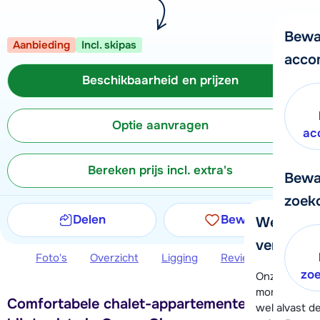
Bewa
Aanbieding
Incl. skipas
acco
Beschikbaarheid en prijzen
Optie aanvragen
ac
Bereken prijs incl. extra's
Bewa
zoek
Delen
Bewaren
We helpe
verder!
Foto's
Overzicht
Ligging
Reviews
Beschi
zo
Onze klanten
moment hela
Comfortabele chalet-appartementen, direct
wel alvast d