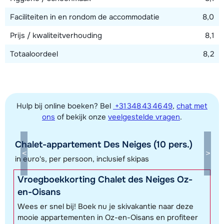
Faciliteiten in en rondom de accommodatie
8,0
Prijs / kwaliteitverhouding
8,1
Totaaloordeel
8,2
Hulp bij online boeken? Bel
+31 348 43 46 49
,
chat met
ons
of bekijk onze
veelgestelde vragen
.
Chalet-appartement Des Neiges (10 pers.)
Toon alle accommodaties in dit gebied
in euro's, per persoon, inclusief skipas
Deze kaart geeft een indicatie van de ligging van onze accommodaties. De
Vroegboekkorting Chalet des Neiges Oz-
exacte locatie kan enigszins afwijken.
en-Oisans
Wees er snel bij! Boek nu je skivakantie naar deze
mooie appartementen in Oz-en-Oisans en profiteer