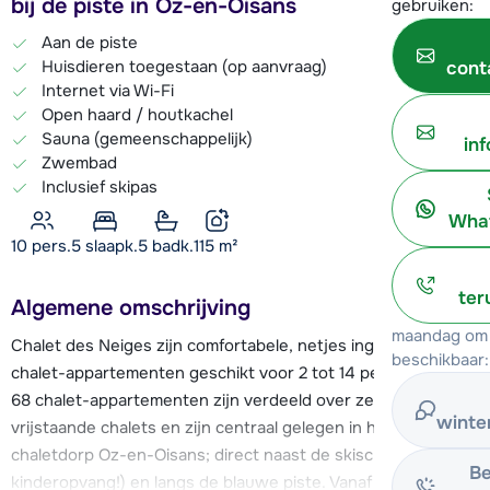
bij de piste in Oz-en-Oisans
gebruiken:
Aan de piste
Huisdieren toegestaan (op aanvraag)
cont
Internet via Wi-Fi
Open haard / houtkachel
Sauna (gemeenschappelijk)
in
Zwembad
Inclusief skipas
What
10 pers.
5
slaapk.
5 badk.
115
m²
ter
Algemene omschrijving
maandag om 
Chalet des Neiges zijn comfortabele, netjes ingerichte
beschikbaar:
chalet-appartementen geschikt voor 2 tot 14 personen. De
68 chalet-appartementen zijn verdeeld over zes grote
winte
vrijstaande chalets en zijn centraal gelegen in het sfeervolle
chaletdorp Oz-en-Oisans; direct naast de skischool (met
Be
kinderopvang!) en langs de blauwe piste. Vanaf de voordeur