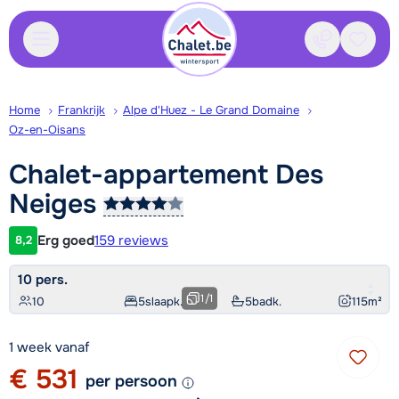
Contact
Bewaa
Home
Frankrijk
Alpe d'Huez - Le Grand Domaine
Oz-en-Oisans
Chalet-appartement Des
Neiges
Erg goed
159 reviews
8,2
Klantwaardering
10 pers.
1
/
1
10
5
slaapk.
5
badk.
115
m²
1 week vanaf
€ 531
per persoon