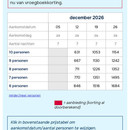
nu van vroegboekkorting.
december 2026
Aankomstdatum
05
12
19
26
Aankomstdag
za
za
za
za
Aantal nachten
7
7
7
7
10 personen
631
1053
1154
9 personen
667
1130
1242
8 personen
711
1226
1352
7 personen
770
1351
1495
6 personen
846
1516
1684
minder/meer personen
= aanbieding (korting al
doorberekend)
Klik in bovenstaande prijstabel om
aankomstdatum/aantal personen te wijzigen.