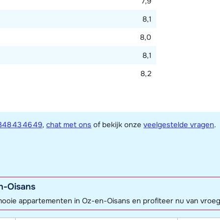
7,9
8,1
8,0
8,1
8,2
348 43 46 49
,
chat met ons
of bekijk onze
veelgestelde vragen
.
n-Oisans
 mooie appartementen in Oz-en-Oisans en profiteer nu van vroe