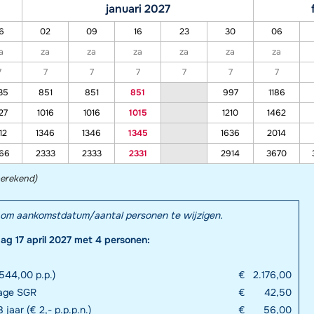
januari 2027
6
02
09
16
23
30
06
a
za
za
za
za
za
za
7
7
7
7
7
7
7
35
851
851
851
997
1186
27
1016
1016
1015
1210
1462
12
1346
1346
1345
1636
2014
66
2333
2333
2331
2914
3670
berekend)
el om aankomstdatum/aantal personen te wijzigen.
dag 17 april 2027 met 4 personen:
544,00 p.p.)
€
2.176,00
rage SGR
€
42,50
 jaar (€ 2,- p.p.p.n.)
€
56,00