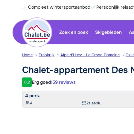
Compleet wintersportaanbod
Persoonlijk reisad
Zoek en boek
Skigebieden
Aa
Home
Frankrijk
Alpe d'Huez - Le Grand Domaine
Oz-
Chalet-appartement Des
Erg goed
159 reviews
8,2
Klantwaardering
4 pers.
4
2
slaapk.