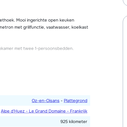
n het dorp is een openbare parkeergarage
kunt komen. Broodjesservice is mogelijk via
.
eethoek. Mooi ingerichte open keuken
netron met grillfunctie, vaatwasser, koelkast
n haard. In het hoofdgebouw zijn een
aciliteiten kun je gratis gebruik maken! Ook
, is in het hoofdgebouw gelegen.
apkamer met twee 1-persoonsbedden.
Oz-en-Oisans
-
Plattegrond
Alpe d'Huez - Le Grand Domaine - Frankrijk
925 kilometer