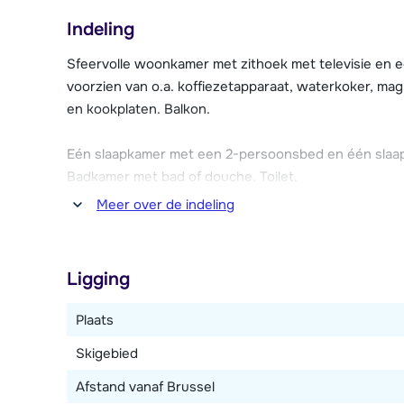
terrasjes in de directe omgeving (max. 150 meter). I
Indeling
aanwezig, van waar je te voet naar de accommodatie 
de receptie en er is gratis Wi-Fi in de appartementen
Sfeervolle woonkamer met zithoek met televisie en 
voorzien van o.a. koffiezetapparaat, waterkoker, mag
De appartementen vanaf 8 personen hebben een ope
en kookplaten. Balkon.
sauna, zwembad en fitnessruimte aanwezig, van deze f
het restaurant La Ferme d'Oz, met groot zonneterras
Eén slaapkamer met een 2-persoonsbed en één sla
Badkamer met bad of douche. Toilet.
Meer over de indeling
Ligging
Plaats
Skigebied
Afstand vanaf Brussel