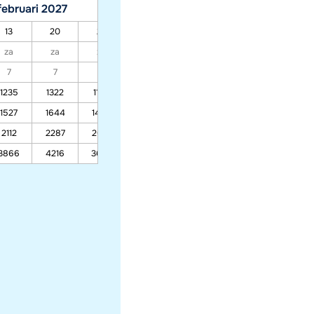
februari 2027
maart 2027
13
20
27
06
13
20
27
za
za
za
za
za
za
za
7
7
7
7
7
7
7
1235
1322
1186
997
851
997
745
1527
1644
1462
1210
1016
1210
874
2112
2287
2014
1636
1346
1636
1132
3866
4216
3670
2914
2333
2914
1906