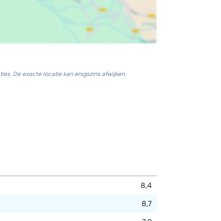
ies. De exacte locatie kan enigszins afwijken.
8,4
8,7