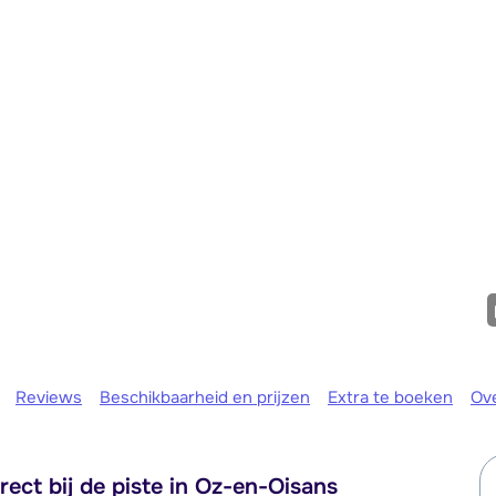
We zijn er
Reviews
Beschikbaarheid en prijzen
Extra te boeken
Ov
ect bij de piste in Oz-en-Oisans