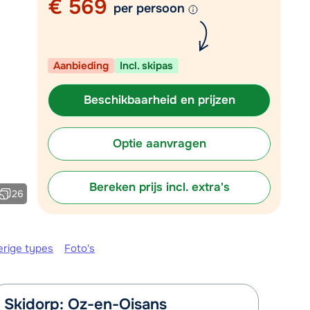
€ 569
Mail naar info@chalet.be
per persoon
 vandaag tot 17:30 uur.
Aanbieding
Incl. skipas
Beschikbaarheid en prijzen
Optie aanvragen
Bereken prijs incl. extra's
26
erige types
Foto's
Skidorp: Oz-en-Oisans