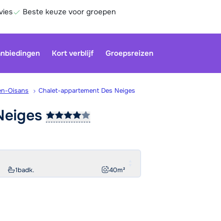
vies
Beste keuze voor groepen
nbiedingen
Kort verblijf
Groepsreizen
en-Oisans
Chalet-appartement Des Neiges
Neiges
Be
1
badk.
40
m²