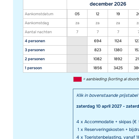
december 2026
Aankomstdatum
05
12
19
2
Aankomstdag
za
za
za
z
Aantal nachten
7
7
7
4 personen
694
1124
12
3 personen
823
1380
15
2 personen
1082
1892
21
1 persoon
1856
3425
38
= aanbieding (korting al door
Klik in bovenstaande prijstab
zaterdag 10 april 2027 - zater
4
x
Accommodatie + skipas (€ 
1
x
Reserveringskosten + bijd
4
x
Toeristenbelasting, vanaf 18