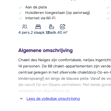
Aan de piste
Huisdieren toegestaan (op aanvraag)
Internet via Wi-Fi
4 pers.
2
slaapk.
1 badk.
40
m²
Algemene omschrijving
Chalet des Neiges zijn comfortabele, netjes ingerich
14 personen. De 68 chalet-appartementen zijn verdeel
centraal gelegen in het sfeervolle chaletdorp Oz-en-
kinderopvang!) en langs de blauwe piste. Vanaf de vo
die vanuit Oz-en-Oisans vertrekken. Met beide gonde
skigebied van Alpe d'Huez uit.
Lees de volledige omschrijving
Chalet des Neiges ligt in het autovrije centrum van O
bereiken. Je vindt de (sport)winkels, supermarkt, ba