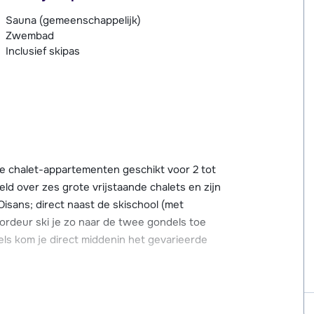
Sauna (gemeenschappelijk)
Zwembad
Inclusief skipas
te chalet-appartementen geschikt voor 2 tot
d over zes grote vrijstaande chalets en zijn
Oisans; direct naast de skischool (met
ordeur ski je zo naar de twee gondels toe
ls kom je direct middenin het gevarieerde
z-en-Oisans en is dan ook niet per auto te
kker, enkele restaurants en bars met