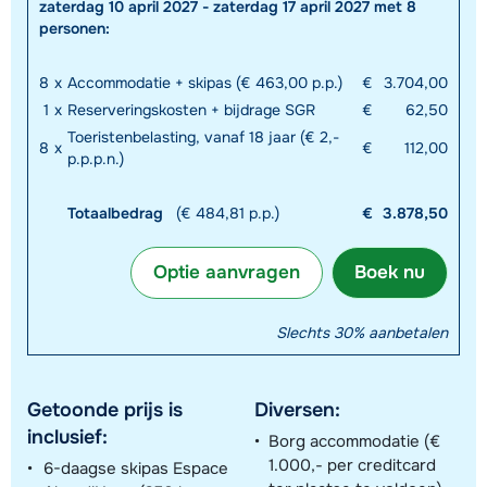
zaterdag 10 april 2027 - zaterdag 17 april 2027 met 8
personen:
8
x
Accommodatie + skipas (€ 463,00 p.p.)
€
3.704,00
1
x
Reserveringskosten + bijdrage SGR
€
62,50
Toeristenbelasting, vanaf 18 jaar (€ 2,-
8
x
€
112,00
p.p.p.n.)
Totaalbedrag
(€ 484,81 p.p.)
€
3.878,50
Optie aanvragen
Boek nu
Slechts 30% aanbetalen
Getoonde prijs is
Diversen:
inclusief:
Borg accommodatie (€
1.000,- per creditcard
6-daagse skipas Espace