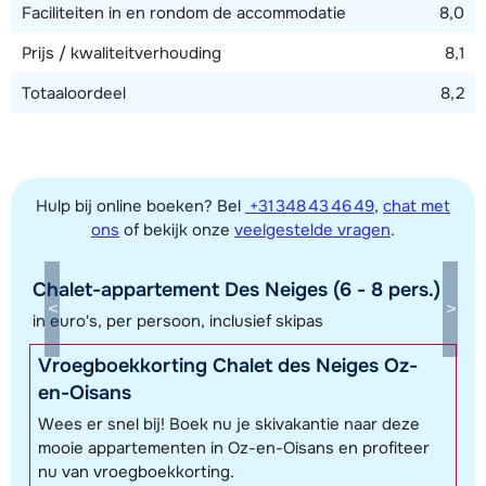
Faciliteiten in en rondom de accommodatie
8,0
Prijs / kwaliteitverhouding
8,1
Totaaloordeel
8,2
Hulp bij online boeken? Bel
+31 348 43 46 49
,
chat met
ons
of bekijk onze
veelgestelde vragen
.
Chalet-appartement Des Neiges (6 - 8 pers.)
Toon alle accommodaties in dit gebied
in euro's, per persoon, inclusief skipas
Deze kaart geeft een indicatie van de ligging van onze accommodaties. De
Vroegboekkorting Chalet des Neiges Oz-
exacte locatie kan enigszins afwijken.
en-Oisans
Wees er snel bij! Boek nu je skivakantie naar deze
mooie appartementen in Oz-en-Oisans en profiteer
nu van vroegboekkorting.