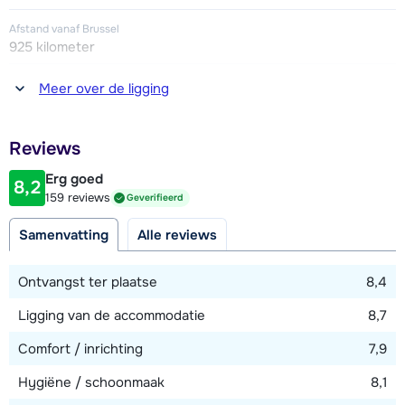
Afstand vanaf Brussel
925 kilometer
Afstand tot winkel(s)
Meer over de ligging
50 meter
Afstand tot restaurant of bar
Reviews
50 meter
Erg goed
8,2
Afstand tot piste
159 reviews
Geverifieerd
25 meter
Samenvatting
Alle reviews
Afstand tot skilift
100 meter
Ontvangst ter plaatse
8,4
Ligging van de accommodatie
8,7
Bekijk kaart
Comfort / inrichting
7,9
Hygiëne / schoonmaak
8,1