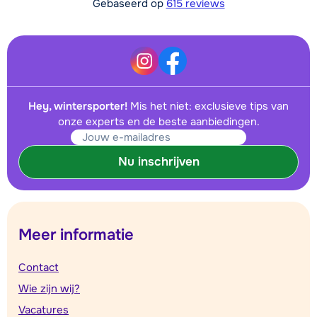
Gebaseerd op
615 reviews
Hey, wintersporter!
Mis het niet: exclusieve tips van
onze experts en de beste aanbiedingen.
Nu inschrijven
Meer informatie
Contact
Wie zijn wij?
Vacatures