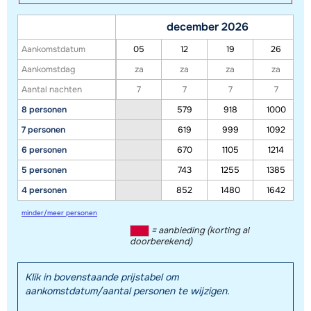
december 2026
Aankomstdatum
05
12
19
26
Aankomstdag
za
za
za
za
Aantal nachten
7
7
7
7
8 personen
579
918
1000
7 personen
619
999
1092
6 personen
670
1105
1214
5 personen
743
1255
1385
4 personen
852
1480
1642
minder/meer personen
= aanbieding (korting al
doorberekend)
Klik in bovenstaande prijstabel om
aankomstdatum/aantal personen te wijzigen.