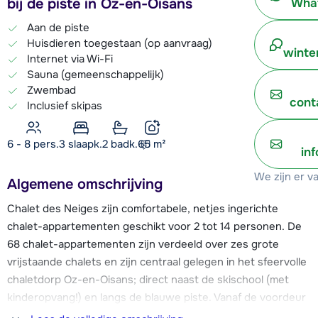
bij de piste in Oz-en-Oisans
What
Aan de piste
Huisdieren toegestaan (op aanvraag)
winte
Internet via Wi-Fi
Sauna (gemeenschappelijk)
Zwembad
cont
Inclusief skipas
6 - 8 pers.
3
slaapk.
2 badk.
65
m²
in
We zijn er v
Algemene omschrijving
Chalet des Neiges zijn comfortabele, netjes ingerichte
chalet-appartementen geschikt voor 2 tot 14 personen. De
68 chalet-appartementen zijn verdeeld over zes grote
vrijstaande chalets en zijn centraal gelegen in het sfeervolle
chaletdorp Oz-en-Oisans; direct naast de skischool (met
kinderopvang!) en langs de blauwe piste. Vanaf de voordeur
ski je zo naar de twee gondels toe die vanuit Oz-en-Oisans