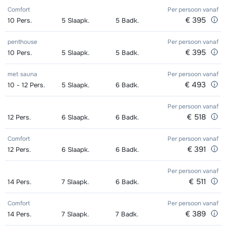
+ Stokken (8 dagen)
van week
Comfort
Per persoon
vanaf
dagen)
van week
dagen)
van week
€ 395
10
Pers.
5
Slaapk.
5
Badk.
Goud (Sensation) Ski's + Stokken (8
afhankelijk
Toekomst (Espoir) Ski's + Schoenen
afhankelijk
Zilver (Evolution) Boots (8 dagen)
afhankelijk
penthouse
Per persoon
vanaf
dagen)
van week
+ Stokken (8 dagen)
van week
van week
€ 395
10
Pers.
5
Slaapk.
5
Badk.
Goud (Sensation) Schoenen (8
afhankelijk
Toekomst (Espoir) Ski's + Stokken (8
afhankelijk
met sauna
Per persoon
vanaf
dagen)
van week
dagen)
van week
€ 493
10 - 12
Pers.
5
Slaapk.
6
Badk.
Zilver (Evolution) Ski's + Schoenen +
afhankelijk
Toekomst (Espoir) Schoenen (8
afhankelijk
Per persoon
vanaf
€ 518
12
Stokken (8 dagen)
Pers.
6
Slaapk.
6
Badk.
van week
dagen)
van week
Zilver (Evolution) Ski's + Stokken (8
afhankelijk
Comfort
Per persoon
vanaf
Mini Kid Ski's + Stokken + Schoenen
afhankelijk
€ 391
12
Pers.
6
Slaapk.
6
Badk.
dagen)
van week
(8 dagen)
van week
Per persoon
vanaf
Zilver (Evolution) Schoenen (8
afhankelijk
Mini Kid Ski's + Stokken (8 dagen)
afhankelijk
€ 511
14
Pers.
7
Slaapk.
6
Badk.
dagen)
van week
van week
Comfort
Per persoon
vanaf
Mini Kid Schoenen (8 dagen)
afhankelijk
€ 389
14
Pers.
7
Slaapk.
7
Badk.