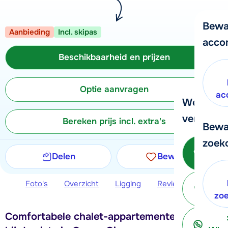
Bewa
Aanbieding
Incl. skipas
acco
Beschikbaarheid en prijzen
Optie aanvragen
ac
We helpe
verder!
Bereken prijs incl. extra's
Bewa
zoek
Be
Delen
Bewaren
Foto's
Overzicht
Ligging
Reviews
Beschi
ter
zo
Comfortabele chalet-appartementen, direct