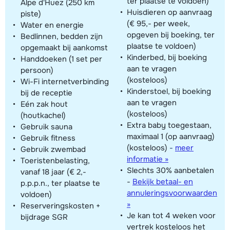
ter plaatse te voldoen)
Alpe d'Huez (250 km
Huisdieren op aanvraag
piste)
(€ 95,- per week,
Water en energie
opgeven bij boeking, ter
Bedlinnen, bedden zijn
plaatse te voldoen)
opgemaakt bij aankomst
Kinderbed, bij boeking
Handdoeken (1 set per
aan te vragen
persoon)
(kosteloos)
Wi-Fi internetverbinding
Kinderstoel, bij boeking
bij de receptie
aan te vragen
Eén zak hout
(kosteloos)
(houtkachel)
Extra baby toegestaan,
Gebruik sauna
maximaal 1 (op aanvraag)
Gebruik fitness
(kosteloos)
-
meer
Gebruik zwembad
informatie »
Toeristenbelasting,
Slechts 30% aanbetalen
vanaf 18 jaar (€ 2,-
-
Bekijk betaal- en
p.p.p.n., ter plaatse te
annuleringsvoorwaarden
voldoen)
»
Reserveringskosten +
Je kan tot 4 weken voor
bijdrage SGR
vertrek kosteloos het