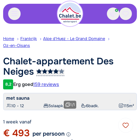
Contact
Bewaa
Home
Frankrijk
Alpe d'Huez - Le Grand Domaine
Oz-en-Oisans
Chalet-appartement Des
Neiges
Erg goed
159 reviews
8,2
Klantwaardering
met sauna
1
/
1
10 - 12
5
slaapk.
6
badk.
115
m²
1 week vanaf
€ 493
per persoon