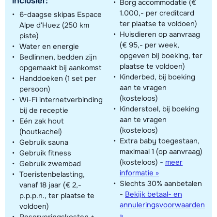
inclusief:
Borg accommodatie (€
1.000,- per creditcard
6-daagse skipas Espace
ter plaatse te voldoen)
Alpe d'Huez (250 km
Huisdieren op aanvraag
piste)
(€ 95,- per week,
Water en energie
opgeven bij boeking, ter
Bedlinnen, bedden zijn
plaatse te voldoen)
opgemaakt bij aankomst
Kinderbed, bij boeking
Handdoeken (1 set per
aan te vragen
persoon)
(kosteloos)
Wi-Fi internetverbinding
Kinderstoel, bij boeking
bij de receptie
aan te vragen
Eén zak hout
(kosteloos)
(houtkachel)
Extra baby toegestaan,
Gebruik sauna
maximaal 1 (op aanvraag)
Gebruik fitness
(kosteloos)
-
meer
Gebruik zwembad
informatie »
Toeristenbelasting,
Slechts 30% aanbetalen
vanaf 18 jaar (€ 2,-
-
Bekijk betaal- en
p.p.p.n., ter plaatse te
annuleringsvoorwaarden
voldoen)
»
Reserveringskosten +