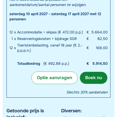
aankomstdatum/aantal personen te wijzigen.
zaterdag 10 april 2027 - zaterdag 17 april 2027 met 12
personen:
12
x
Accommodatie + skipas (€ 472,00 p.p.)
€
5.664,00
1
x
Reserveringskosten + bijdrage SGR
€
82,50
Toeristenbelasting, vanaf 18 jaar (€ 2,-
12
x
€
168,00
p.p.p.n.)
Totaalbedrag
(€ 492,88 p.p.)
€
5.914,50
Optie aanvragen
Boek nu
Slechts 30% aanbetalen
Getoonde prijs is
Diversen: