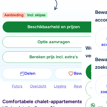
Bewa
Aanbieding
Incl. skipas
acco
Beschikbaarheid en prijzen
Optie aanvragen
ac
We helpe
verder!
Bereken prijs incl. extra's
Bewa
zoek
Be
Delen
Bewaren
Foto's
Overzicht
Ligging
Reviews
Beschi
ter
zo
Comfortabele chalet-appartementen, direct