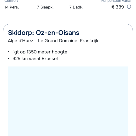
Comfort
Per persoon
vanaf
Mini Kid Schoenen (8 dagen)
afhankelijk
€ 389
14
Pers.
7
Slaapk.
7
Badk.
van week
Skidorp: Oz-en-Oisans
Alpe d'Huez - Le Grand Domaine, Frankrijk
ligt op
1350 meter
hoogte
925 km
vanaf Brussel