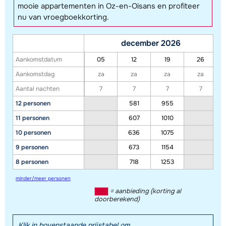
mooie appartementen in Oz-en-Oisans en profiteer
nu van vroegboekkorting.
december 2026
Aankomstdatum
05
12
19
26
Aankomstdag
za
za
za
za
Aantal nachten
7
7
7
7
12 personen
581
955
11 personen
607
1010
10 personen
636
1075
9 personen
673
1154
8 personen
718
1253
minder/meer personen
= aanbieding (korting al
doorberekend)
Klik in bovenstaande prijstabel om