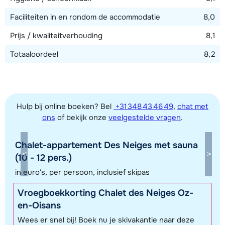
Faciliteiten in en rondom de accommodatie
8,0
Prijs / kwaliteitverhouding
8,1
Totaaloordeel
8,2
Hulp bij online boeken? Bel
+31 348 43 46 49
,
chat met
ons
of bekijk onze
veelgestelde vragen
.
Chalet-appartement Des Neiges met sauna
Toon alle accommodaties in dit gebied
(10 - 12 pers.)
Deze kaart geeft een indicatie van de ligging van onze accommodaties. De
in euro's, per persoon, inclusief skipas
exacte locatie kan enigszins afwijken.
Vroegboekkorting Chalet des Neiges Oz-
en-Oisans
Wees er snel bij! Boek nu je skivakantie naar deze