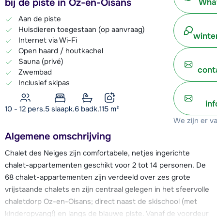
bij de piste in Oz-en-Oisans
What
Aan de piste
Huisdieren toegestaan (op aanvraag)
winte
Internet via Wi-Fi
Open haard / houtkachel
Sauna (privé)
cont
Zwembad
Inclusief skipas
in
10 - 12 pers.
5
slaapk.
6 badk.
115
m²
We zijn er v
Algemene omschrijving
Chalet des Neiges zijn comfortabele, netjes ingerichte
chalet-appartementen geschikt voor 2 tot 14 personen. De
68 chalet-appartementen zijn verdeeld over zes grote
vrijstaande chalets en zijn centraal gelegen in het sfeervolle
chaletdorp Oz-en-Oisans; direct naast de skischool (met
kinderopvang!) en langs de blauwe piste. Vanaf de voordeur