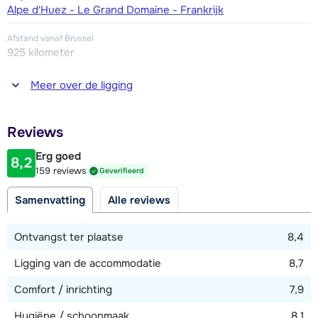
Alpe d'Huez - Le Grand Domaine - Frankrijk
Afstand vanaf Brussel
925 kilometer
Afstand tot winkel(s)
Meer over de ligging
50 meter
Afstand tot restaurant of bar
Reviews
50 meter
Erg goed
8,2
Afstand tot piste
159 reviews
Geverifieerd
25 meter
Samenvatting
Alle reviews
Afstand tot skilift
100 meter
Ontvangst ter plaatse
8,4
Ligging van de accommodatie
8,7
Bekijk kaart
Comfort / inrichting
7,9
Hygiëne / schoonmaak
8,1