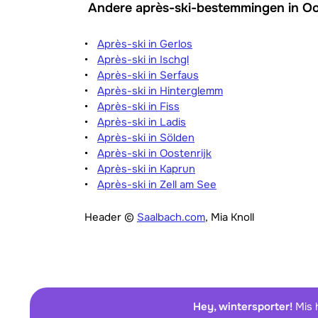
Andere après-ski-bestemmingen in Oo
Après-ski in Gerlos
Après-ski in Ischgl
Après-ski in Serfaus
Après-ski in Hinterglemm
Après-ski in Fiss
Après-ski in Ladis
Après-ski in Sölden
Après-ski in Oostenrijk
Après-ski in Kaprun
Après-ski in Zell am See
Header ©
Saalbach.com
, Mia Knoll
Hey, wintersporter!
Mis 