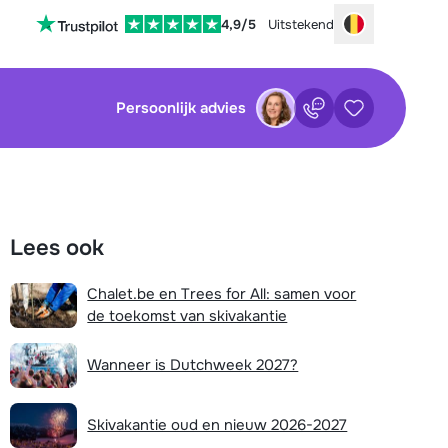
4,9/5
Uitstekend
Choose your
Persoonlijk advies
Contact
Bewaarde ac
sluiten
sluiten
×
×
Lees ook
tenservice is op dit moment helaas
Nog geen bewaarde accommodaties
 Je kan wel alvast de volgende opties
Chalet.be en Trees for All: samen voor
:
de toekomst van skivakantie
waarde zoekopdrachten
Vul het contactformulier in
Wanneer is Dutchweek 2027?
Mail naar info@chalet.be
Nog geen bewaarde zoekopdrachten
Stuur een WhatsApp-bericht
Skivakantie oud en nieuw 2026-2027