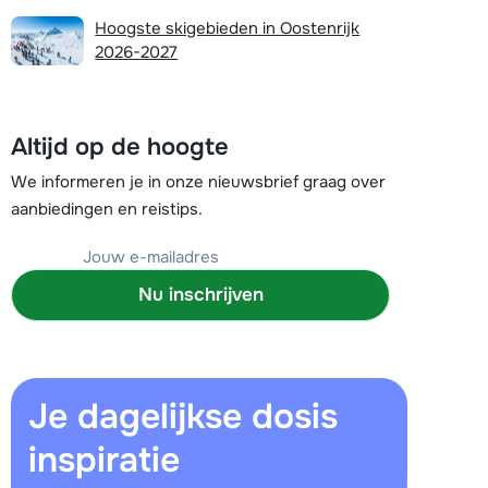
Plan een terugbelverzoek
Hoogste skigebieden in Oostenrijk
2026-2027
r vandaag om 09:00 uur.
Chat met wintersportspecialist
Altijd op de hoogte
Bel ons via 03 3037838
We informeren je in onze nieuwsbrief graag over
aanbiedingen en reistips.
Nu inschrijven
Je dagelijkse dosis
inspiratie