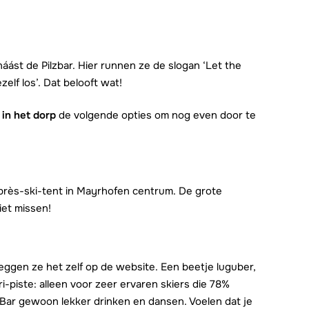
náást de Pilzbar. Hier runnen ze de slogan ‘Let the
ezelf los’. Dat belooft wat!
e
in het dorp
de volgende opties om nog even door te
après-ski-tent in Mayrhofen centrum. De grote
iet missen!
zeggen ze het zelf op de website. Een beetje luguber,
i-piste: alleen voor zeer ervaren skiers die 78%
i Bar gewoon lekker drinken en dansen. Voelen dat je