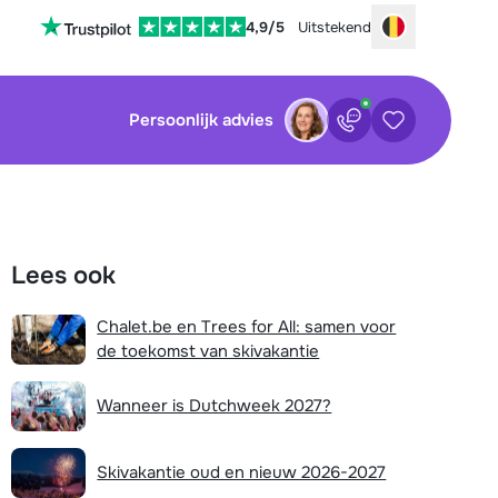
4,9/5
Uitstekend
Choose your
Persoonlijk advies
Contact
Bewaarde ac
sluiten
sluiten
×
×
Lees ook
Nog geen bewaarde accommodaties
Bel ons via 03 3037838
Chalet.be en Trees for All: samen voor
Plan een terugbelverzoek
de toekomst van skivakantie
waarde zoekopdrachten
Stuur een WhatsApp-bericht
Wanneer is Dutchweek 2027?
Nog geen bewaarde zoekopdrachten
Chat met wintersportspecialist
Skivakantie oud en nieuw 2026-2027