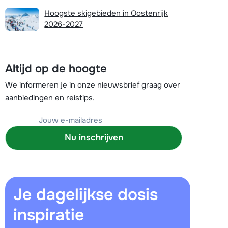
Vul het contactformulier in
Hoogste skigebieden in Oostenrijk
2026-2027
Mail naar info@chalet.be
 vandaag tot 17:30 uur.
Altijd op de hoogte
We informeren je in onze nieuwsbrief graag over
aanbiedingen en reistips.
Nu inschrijven
Je dagelijkse dosis
inspiratie