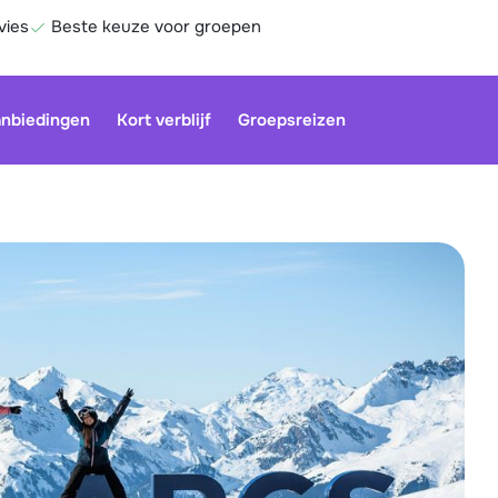
vies
Beste keuze voor groepen
nbiedingen
Kort verblijf
Groepsreizen
Be