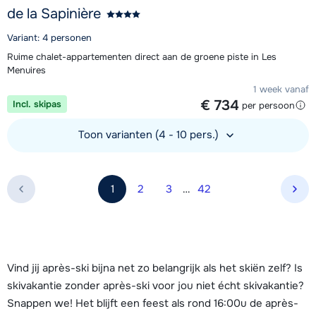
de la Sapinière
Variant: 4 personen
Ruime chalet-appartementen direct aan de groene piste in Les
Menuires
1 week vanaf
€ 734
Incl. skipas
per persoon
Toon varianten (4 - 10 pers.)
Bekijk accommodatie
1
2
3
…
42
Vol
Vind jij après-ski bijna net zo belangrijk als het skiën zelf? Is
skivakantie zonder après-ski voor jou niet écht skivakantie?
Snappen we! Het blijft een feest als rond 16:00u de après-