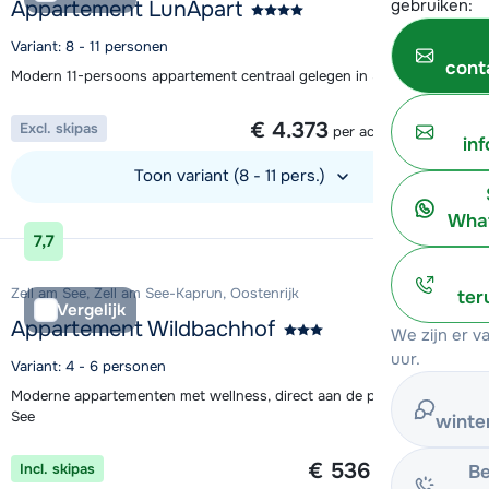
gebruiken:
Appartement LunApart
Variant: 8 - 11 personen
cont
Modern 11-persoons appartement centraal gelegen in Sölden
1 week vanaf
€ 4.373
Excl. skipas
per accommodatie
in
Toon variant (8 - 11 pers.)
What
Bekijk accommodatie
7,7
Zell am See, Zell am See-Kaprun, Oostenrijk
ter
Vergelijk
Appartement Wildbachhof
We zijn er 
uur.
Variant: 4 - 6 personen
Moderne appartementen met wellness, direct aan de piste in Zell am
See
winte
1 week vanaf
€ 536
Incl. skipas
Be
per persoon