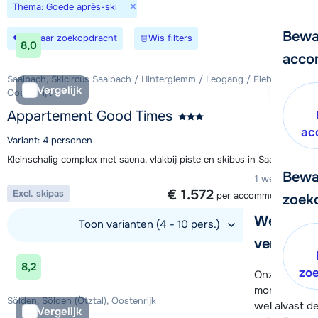
×
Thema: Goede après-ski
Bewa
Bewaar zoekopdracht
Wis filters
8,0
acco
Saalbach, Skicircus Saalbach / Hinterglemm / Leogang / Fieberbrunn,
Vergelijk
Oostenrijk
Appartement Good Times
ac
Variant: 4 personen
Kleinschalig complex met sauna, vlakbij piste en skibus in Saalbach
Bewa
1 week vanaf
€ 1.572
Excl. skipas
per accommodatie
zoek
We helpe
Toon varianten (4 - 10 pers.)
verder!
Bekijk accommodatie
8,2
zo
Onze klanten
moment hela
Sölden, Sölden (Ötztal), Oostenrijk
wel alvast d
Vergelijk