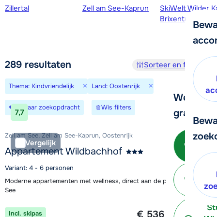
Skigebieden
Zillertal
Zell am See-Kaprun
SkiWelt Wilder K
Brixental
Bewa
acco
289
resultaten
Sorteer en filter
1
×
×
Thema: Kindvriendelijk
Land: Oostenrijk
ac
We helpe
Bewaar zoekopdracht
Wis filters
graag ver
7,7
Bewa
zoek
Zell am See, Zell am See-Kaprun, Oostenrijk
Bel 
Vergelijk
Appartement Wildbachhof
3
Variant: 4 - 6 personen
P
Moderne appartementen met wellness, direct aan de piste in Zell am
terug
zo
See
1 week vanaf
St
€ 536
Incl. skipas
per persoon