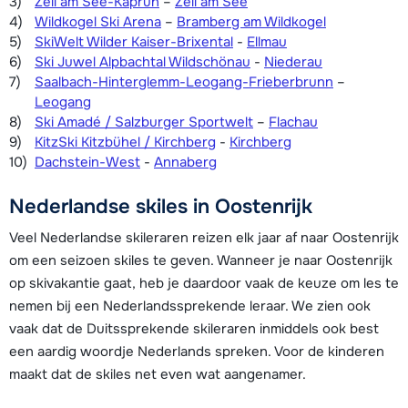
Zell am See-Kaprun
–
Zell am See
Wildkogel Ski Arena
–
Bramberg am Wildkogel
SkiWelt Wilder Kaiser-Brixental
-
Ellmau
Ski Juwel Alpbachtal Wildschönau
-
Niederau
Saalbach-Hinterglemm-Leogang-Frieberbrunn
–
Leogang
Ski Amadé / Salzburger Sportwelt
–
Flachau
KitzSki Kitzbühel / Kirchberg
-
Kirchberg
Dachstein-West
-
Annaberg
Nederlandse skiles in Oostenrijk
Veel Nederlandse skileraren reizen elk jaar af naar Oostenrijk
om een seizoen skiles te geven. Wanneer je naar Oostenrijk
op skivakantie gaat, heb je daardoor vaak de keuze om les te
nemen bij een Nederlandssprekende leraar. We zien ook
vaak dat de Duitssprekende skileraren inmiddels ook best
een aardig woordje Nederlands spreken. Voor de kinderen
maakt dat de skiles net even wat aangenamer.