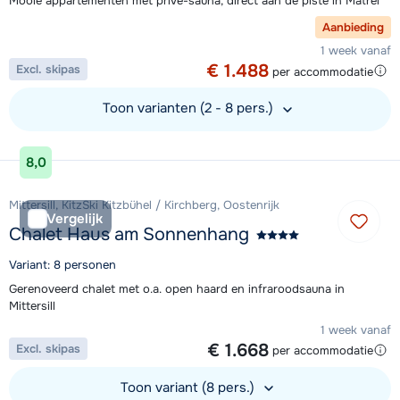
Mooie appartementen met privé-sauna, direct aan de piste in Matrei
Aanbieding
1 week vanaf
€ 1.488
Excl. skipas
per accommodatie
Toon varianten (2 - 8 pers.)
Bekijk accommodatie
8,0
Mittersill, KitzSki Kitzbühel / Kirchberg, Oostenrijk
Vergelijk
Chalet Haus am Sonnenhang
Variant: 8 personen
Gerenoveerd chalet met o.a. open haard en infraroodsauna in
Mittersill
1 week vanaf
€ 1.668
Excl. skipas
per accommodatie
Toon variant (8 pers.)