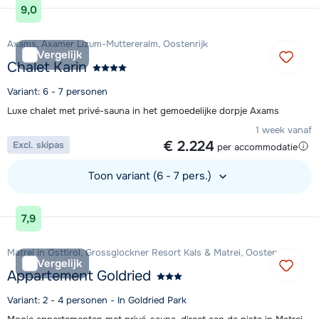
9,0
Axams, Axamer Lizum-Muttereralm, Oostenrijk
Vergelijk
Chalet Karin
Variant: 6 - 7 personen
Luxe chalet met privé-sauna in het gemoedelijke dorpje Axams
1 week vanaf
€ 2.224
Excl. skipas
per accommodatie
Toon variant (6 - 7 pers.)
Bekijk accommodatie
7,9
Matrei in Osttirol, Grossglockner Resort Kals & Matrei, Oostenrijk
Vergelijk
Appartement Goldried
Variant: 2 - 4 personen - In Goldried Park