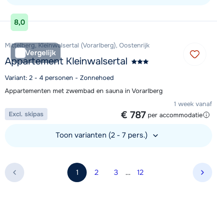
Bekijk accommodatie
8,0
Mittelberg, Kleinwalsertal (Vorarlberg), Oostenrijk
Vergelijk
Appartement Kleinwalsertal
Variant: 2 - 4 personen - Zonnehoed
Appartementen met zwembad en sauna in Vorarlberg
1 week vanaf
€ 787
Excl. skipas
per accommodatie
Toon varianten (2 - 7 pers.)
Bekijk accommodatie
1
2
3
…
12
Vol