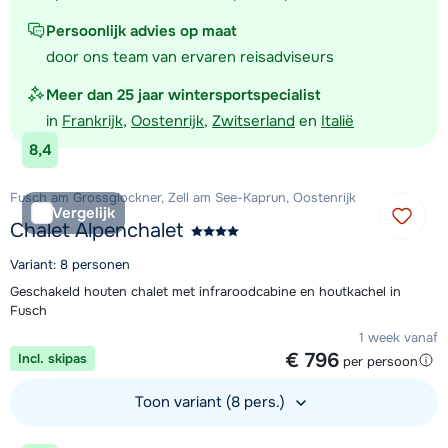
Persoonlijk advies op maat
door ons team van ervaren reisadviseurs
Meer dan 25 jaar wintersportspecialist
in
Frankrijk
,
Oostenrijk
,
Zwitserland
en
Italië
8,4
Fusch am Grossglockner, Zell am See-Kaprun, Oostenrijk
Vergelijk
Chalet Alpenchalet
Variant: 8 personen
Geschakeld houten chalet met infraroodcabine en houtkachel in
Fusch
1 week vanaf
€ 796
Incl. skipas
per persoon
Toon variant (8 pers.)
Bekijk accommodatie