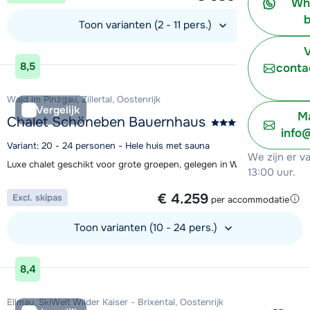
Wh
b
Toon varianten (2 - 11 pers.)
V
Bekijk accommodatie
8,5
conta
Wald im Pinzgau, Zillertal, Oostenrijk
Vergelijk
Ma
Chalet Schöneben Bauernhaus
info
Variant: 20 - 24 personen - Hele huis met sauna
We zijn er v
Luxe chalet geschikt voor grote groepen, gelegen in Wald im Pinzgau
13:00 uur.
1 week vanaf
€ 4.259
Excl. skipas
per accommodatie
Toon varianten (10 - 24 pers.)
Bekijk accommodatie
8,4
Ellmau, SkiWelt Wilder Kaiser - Brixental, Oostenrijk