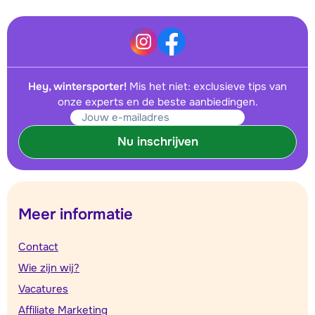
Hey, wintersporter!
Mis het niet: exclusieve tips van
onze experts en de beste aanbiedingen.
Nu inschrijven
Meer informatie
Contact
Wie zijn wij?
Vacatures
Affiliate Marketing